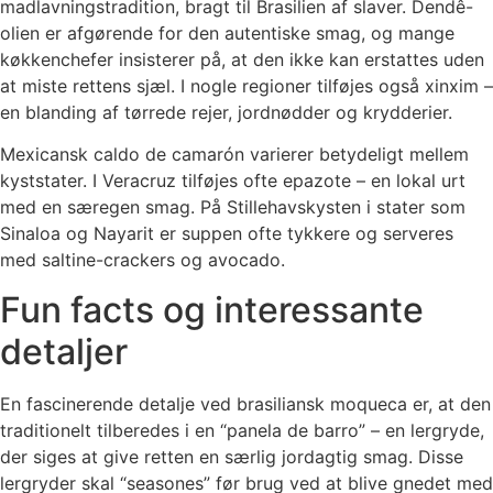
madlavningstradition, bragt til Brasilien af slaver. Dendê-
olien er afgørende for den autentiske smag, og mange
køkkenchefer insisterer på, at den ikke kan erstattes uden
at miste rettens sjæl. I nogle regioner tilføjes også xinxim –
en blanding af tørrede rejer, jordnødder og krydderier.
Mexicansk caldo de camarón varierer betydeligt mellem
kyststater. I Veracruz tilføjes ofte epazote – en lokal urt
med en særegen smag. På Stillehavskysten i stater som
Sinaloa og Nayarit er suppen ofte tykkere og serveres
med saltine-crackers og avocado.
Fun facts og interessante
detaljer
En fascinerende detalje ved brasiliansk moqueca er, at den
traditionelt tilberedes i en “panela de barro” – en lergryde,
der siges at give retten en særlig jordagtig smag. Disse
lergryder skal “seasones” før brug ved at blive gnedet med