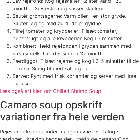
Lav rejefond: Kog rejeskaller i 2 liter vand i 20
minutter. Si væsken og kassér skallerne.
Sautér grøntsagerne: Varm olien i en stor gryde.
Sautér løg og hvidløg til de er gyldne.
Tilføj tomater og krydderier: Tilsæt tomater,
peberfrugt og alle krydderier. Kog i 5 minutter.
Kombiner: Hæld rejefonden i gryden sammen med
kokosmælk. Lad det simre i 15 minutter.
Færdiggør: Tilsæt rejerne og kog i 3-5 minutter til de
er rosa. Smag til med salt og peber.
Server: Pynt med frisk koriander og server med lime
og brød.
Læs også artiklen om Chilled Shrimp Soup
Camaro soup opskrift
variationer fra hele verden
Rejesuppe kendes under mange navne og i talrige
versioner. I Mexico hedder den “caldo de camarón” og