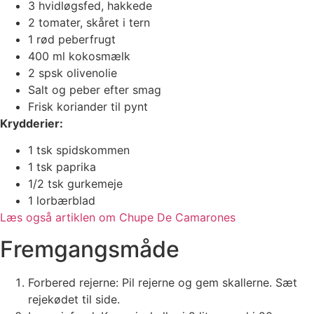
3 hvidløgsfed, hakkede
2 tomater, skåret i tern
1 rød peberfrugt
400 ml kokosmælk
2 spsk olivenolie
Salt og peber efter smag
Frisk koriander til pynt
Krydderier:
1 tsk spidskommen
1 tsk paprika
1/2 tsk gurkemeje
1 lorbærblad
Læs også artiklen om Chupe De Camarones
Fremgangsmåde
Forbered rejerne: Pil rejerne og gem skallerne. Sæt
rejekødet til side.