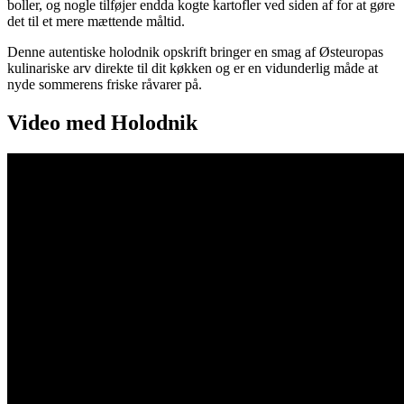
boller, og nogle tilføjer endda kogte kartofler ved siden af for at gøre
det til et mere mættende måltid.
Denne autentiske holodnik opskrift bringer en smag af Østeuropas
kulinariske arv direkte til dit køkken og er en vidunderlig måde at
nyde sommerens friske råvarer på.
Video med Holodnik