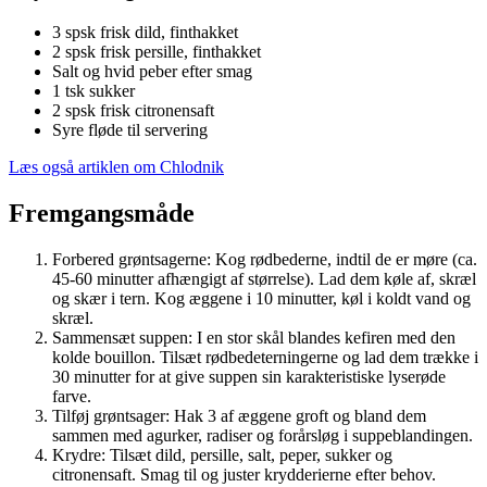
3 spsk frisk dild, finthakket
2 spsk frisk persille, finthakket
Salt og hvid peber efter smag
1 tsk sukker
2 spsk frisk citronensaft
Syre fløde til servering
Læs også artiklen om Chlodnik
Fremgangsmåde
Forbered grøntsagerne: Kog rødbederne, indtil de er møre (ca.
45-60 minutter afhængigt af størrelse). Lad dem køle af, skræl
og skær i tern. Kog æggene i 10 minutter, køl i koldt vand og
skræl.
Sammensæt suppen: I en stor skål blandes kefiren med den
kolde bouillon. Tilsæt rødbedeterningerne og lad dem trække i
30 minutter for at give suppen sin karakteristiske lyserøde
farve.
Tilføj grøntsager: Hak 3 af æggene groft og bland dem
sammen med agurker, radiser og forårsløg i suppeblandingen.
Krydre: Tilsæt dild, persille, salt, peper, sukker og
citronensaft. Smag til og juster krydderierne efter behov.