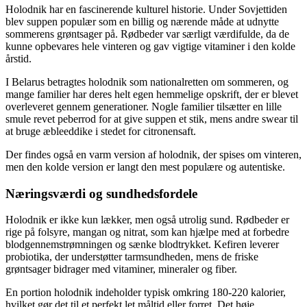
Holodnik har en fascinerende kulturel historie. Under Sovjettiden
blev suppen populær som en billig og nærende måde at udnytte
sommerens grøntsager på. Rødbeder var særligt værdifulde, da de
kunne opbevares hele vinteren og gav vigtige vitaminer i den kolde
årstid.
I Belarus betragtes holodnik som nationalretten om sommeren, og
mange familier har deres helt egen hemmelige opskrift, der er blevet
overleveret gennem generationer. Nogle familier tilsætter en lille
smule revet peberrod for at give suppen et stik, mens andre swear til
at bruge æbleeddike i stedet for citronensaft.
Der findes også en varm version af holodnik, der spises om vinteren,
men den kolde version er langt den mest populære og autentiske.
Næringsværdi og sundhedsfordele
Holodnik er ikke kun lækker, men også utrolig sund. Rødbeder er
rige på folsyre, mangan og nitrat, som kan hjælpe med at forbedre
blodgennemstrømningen og sænke blodtrykket. Kefiren leverer
probiotika, der understøtter tarmsundheden, mens de friske
grøntsager bidrager med vitaminer, mineraler og fiber.
En portion holodnik indeholder typisk omkring 180-220 kalorier,
hvilket gør det til et perfekt let måltid eller forret. Det høje