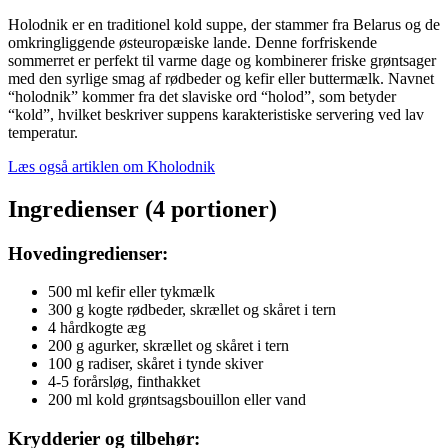
Holodnik er en traditionel kold suppe, der stammer fra Belarus og de
omkringliggende østeuropæiske lande. Denne forfriskende
sommerret er perfekt til varme dage og kombinerer friske grøntsager
med den syrlige smag af rødbeder og kefir eller buttermælk. Navnet
“holodnik” kommer fra det slaviske ord “holod”, som betyder
“kold”, hvilket beskriver suppens karakteristiske servering ved lav
temperatur.
Læs også artiklen om Kholodnik
Ingredienser (4 portioner)
Hovedingredienser:
500 ml kefir eller tykmælk
300 g kogte rødbeder, skrællet og skåret i tern
4 hårdkogte æg
200 g agurker, skrællet og skåret i tern
100 g radiser, skåret i tynde skiver
4-5 forårsløg, finthakket
200 ml kold grøntsagsbouillon eller vand
Krydderier og tilbehør: