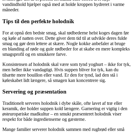
vandindhold hjælper også med at holde kroppen hydreret i varme
måneder.
Tips til den perfekte holodnik
For at opnå den bedste smag, skal rødbederne helst koges dagen før
og køle af natten over. Dette giver dem tid til at udvikle deres fulde
smag og gør dem lettere at skære. Nogle kokke anbefaler at bruge
en blanding af røde og gule rødbeder for at skabe en mere kompleks
smagsprofil og en smukkere farve.
Konsistensen af holodnik skal være som tynd yoghurt – ikke for tyk,
men heller ikke vandagtigt. Hvis suppen bliver for tyk, kan du
tilsætte mere bouillon eller vand. Er den for tynd, lad den stå i
køleskabet lidt længere, så smagen kan koncentrere sig.
Servering og præsentation
Traditionelt serveres holodnik i dybe skåle, ofte lavet af træ eller
keramik, der holder suppen kold længere. Garnering er vigtig i den
østeuropæiske madkultur – en smukt præsenteret holodnik viser
respekt for både ingredienserne og gæsterne.
Mange familier serverer holodnik sammen med rugbrød eller små