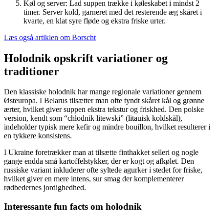
Køl og server: Lad suppen trække i køleskabet i mindst 2
timer. Server kold, garneret med det resterende æg skåret i
kvarte, en klat syre fløde og ekstra friske urter.
Læs også artiklen om Borscht
Holodnik opskrift variationer og
traditioner
Den klassiske holodnik har mange regionale variationer gennem
Østeuropa. I Belarus tilsætter man ofte tyndt skåret kål og grønne
ærter, hvilket giver suppen ekstra tekstur og friskhed. Den polske
version, kendt som “chłodnik litewski” (litauisk koldskål),
indeholder typisk mere kefir og mindre bouillon, hvilket resulterer i
en tykkere konsistens.
I Ukraine foretrækker man at tilsætte finthakket selleri og nogle
gange endda små kartoffelstykker, der er kogt og afkølet. Den
russiske variant inkluderer ofte syltede agurker i stedet for friske,
hvilket giver en mere intens, sur smag der komplementerer
rødbedernes jordighedhed.
Interessante fun facts om holodnik