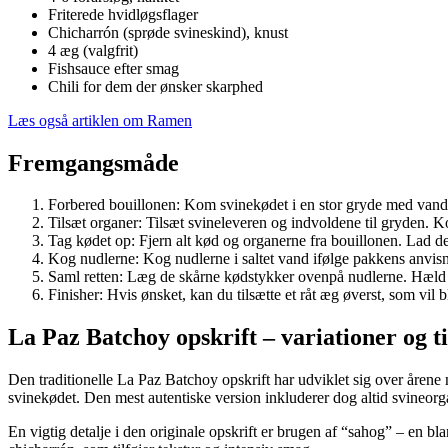
Friterede hvidløgsflager
Chicharrón (sprøde svineskind), knust
4 æg (valgfrit)
Fishsauce efter smag
Chili for dem der ønsker skarphed
Læs også artiklen om Ramen
Fremgangsmåde
Forbered bouillonen: Kom svinekødet i en stor gryde med vandet.
Tilsæt organer: Tilsæt svineleveren og indvoldene til gryden. Ko
Tag kødet op: Fjern alt kød og organerne fra bouillonen. Lad dem
Kog nudlerne: Kog nudlerne i saltet vand ifølge pakkens anvisn
Saml retten: Læg de skårne kødstykker ovenpå nudlerne. Hæld d
Finisher: Hvis ønsket, kan du tilsætte et råt æg øverst, som vil b
La Paz Batchoy opskrift – variationer og t
Den traditionelle La Paz Batchoy opskrift har udviklet sig over årene 
svinekødet. Den mest autentiske version inkluderer dog altid svineorg
En vigtig detalje i den originale opskrift er brugen af “sahog” – en bl