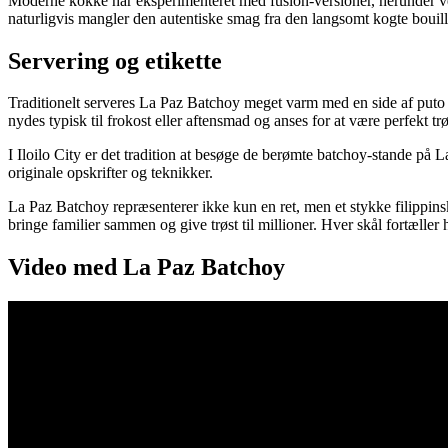
Moderne kokke har eksperimenteret med fusion-versioner, herunder vege
naturligvis mangler den autentiske smag fra den langsomt kogte bouil
Servering og etikette
Traditionelt serveres La Paz Batchoy meget varm med en side af puto (da
nydes typisk til frokost eller aftensmad og anses for at være perfekt tr
I Iloilo City er det tradition at besøge de berømte batchoy-stande på 
originale opskrifter og teknikker.
La Paz Batchoy repræsenterer ikke kun en ret, men et stykke filippins
bringe familier sammen og give trøst til millioner. Hver skål fortæller 
Video med La Paz Batchoy