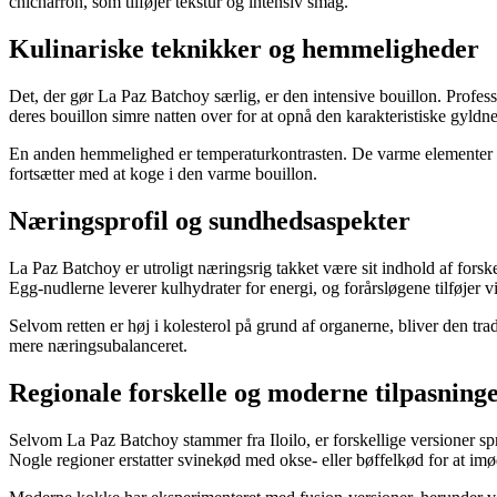
chicharrón, som tilføjer tekstur og intensiv smag.
Kulinariske teknikker og hemmeligheder
Det, der gør La Paz Batchoy særlig, er den intensive bouillon. Profes
deres bouillon simre natten over for at opnå den karakteristiske gyld
En anden hemmelighed er temperaturkontrasten. De varme elementer (b
fortsætter med at koge i den varme bouillon.
Næringsprofil og sundhedsaspekter
La Paz Batchoy er utroligt næringsrig takket være sit indhold af forsk
Egg-nudlerne leverer kulhydrater for energi, og forårsløgene tilføjer v
Selvom retten er høj i kolesterol på grund af organerne, bliver den tr
mere næringsubalanceret.
Regionale forskelle og moderne tilpasning
Selvom La Paz Batchoy stammer fra Iloilo, er forskellige versioner spr
Nogle regioner erstatter svinekød med okse- eller bøffelkød for at i