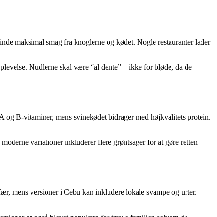
dvinde maksimal smag fra knoglerne og kødet. Nogle restauranter lader
evelse. Nudlerne skal være “al dente” – ikke for bløde, da de
in A og B-vitaminer, mens svinekødet bidrager med højkvalitets protein.
moderne variationer inkluderer flere grøntsager for at gøre retten
efær, mens versioner i Cebu kan inkludere lokale svampe og urter.