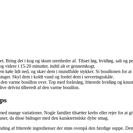
 Bring det i kog og skum urenheder af. Tilsæt løg, hvidløg, salt og pebe
g videre i 15-20 minutter, indtil alt er gennemkogt.
 køle lidt ned, og skær dem i mundfulde stykker. Si bouillonen for at fj
inger. Skyl dem i koldt vand og fordel dem i serveringsskåle.
en varme bouillon over. Top med forårsløg, friterede hvidløg og knust
live delvist tilberedt af den varme bouillon.
ips
med mange variationer. Nogle familier tilsætter krebs eller rejer for a
aner, da disse bidrager med den karakteristiske dybe smag.
anding af friterede ingredienser der strøs ovenpå den færdige suppe. Den