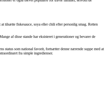
rsioner er også blevet populære for travle familier, selvom de
 tilsætte fiskesauce, soya eller chili efter personlig smag. Retten
Mange af disse stande har eksisteret i generationer og bevarer de
ens status som national favorit, fortsætter denne nærende suppe med at
straordinært fra simple ingredienser.