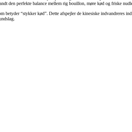
fandt den perfekte balance mellem rig bouillon, møre kød og friske nudle
 betyder “stykker kød”. Dette afspejler de kinesiske indvandreres indfl
fundslag.