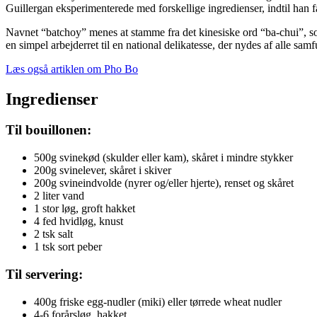
Guillergan eksperimenterede med forskellige ingredienser, indtil han 
Navnet “batchoy” menes at stamme fra det kinesiske ord “ba-chui”, som
en simpel arbejderret til en national delikatesse, der nydes af alle sam
Læs også artiklen om Pho Bo
Ingredienser
Til bouillonen:
500g svinekød (skulder eller kam), skåret i mindre stykker
200g svinelever, skåret i skiver
200g svineindvolde (nyrer og/eller hjerte), renset og skåret
2 liter vand
1 stor løg, groft hakket
4 fed hvidløg, knust
2 tsk salt
1 tsk sort peber
Til servering:
400g friske egg-nudler (miki) eller tørrede wheat nudler
4-6 forårsløg, hakket