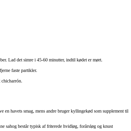
r. Lad det simre i 45-60 minutter, indtil kødet er mørt.
erne faste partikler.
 chicharrón.
t give en havets smag, mens andre bruger kyllingekød som supplement til
ne sahog består typisk af friterede hvidløg, forårsløg og knust