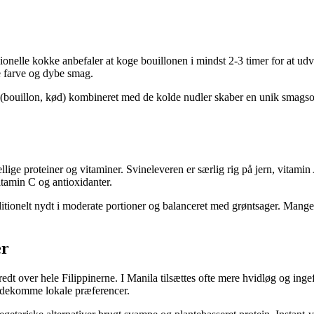
sionelle kokke anbefaler at koge bouillonen i mindst 2-3 timer for at u
ne farve og dybe smag.
ouillon, kød) kombineret med de kolde nudler skaber en unik smagsopl
ellige proteiner og vitaminer. Svineleveren er særlig rig på jern, vitam
itamin C og antioxidanter.
aditionelt nydt i moderate portioner og balanceret med grøntsager. Mange 
er
edt over hele Filippinerne. I Manila tilsættes ofte mere hvidløg og ing
mødekomme lokale præferencer.