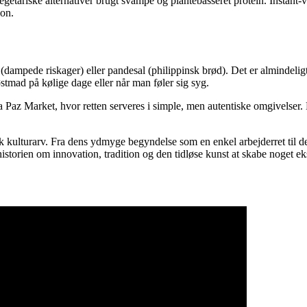
tariske alternativer brugt svampe og plantebasseret protein. Instant-ve
lon.
mpede riskager) eller pandesal (philippinsk brød). Det er almindeligt at
østmad på kølige dage eller når man føler sig syg.
La Paz Market, hvor retten serveres i simple, men autentiske omgivelser. 
k kulturarv. Fra dens ydmyge begyndelse som en enkel arbejderret til d
historien om innovation, tradition og den tidløse kunst at skabe noget ek