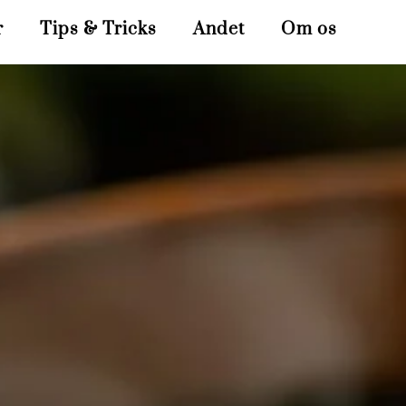
r
Tips & Tricks
Andet
Om os