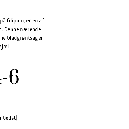
 filipino, er en af
en. Denne nærende
ønne bladgrøntsager
sjæl.
4-6
r bedst)