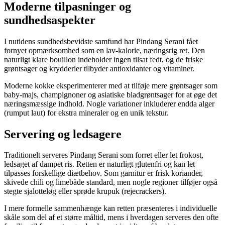
Moderne tilpasninger og
sundhedsaspekter
I nutidens sundhedsbevidste samfund har Pindang Serani fået
fornyet opmærksomhed som en lav-kalorie, næringsrig ret. Den
naturligt klare bouillon indeholder ingen tilsat fedt, og de friske
grøntsager og krydderier tilbyder antioxidanter og vitaminer.
Moderne kokke eksperimenterer med at tilføje mere grøntsager som
baby-majs, champignoner og asiatiske bladgrøntsager for at øge det
næringsmæssige indhold. Nogle variationer inkluderer endda alger
(rumput laut) for ekstra mineraler og en unik tekstur.
Servering og ledsagere
Traditionelt serveres Pindang Serani som forret eller let frokost,
ledsaget af dampet ris. Retten er naturligt glutenfri og kan let
tilpasses forskellige diætbehov. Som garnitur er frisk koriander,
skivede chili og limebåde standard, men nogle regioner tilføjer også
stegte sjalotteløg eller sprøde krupuk (rejecrackers).
I mere formelle sammenhænge kan retten præsenteres i individuelle
skåle som del af et større måltid, mens i hverdagen serveres den ofte