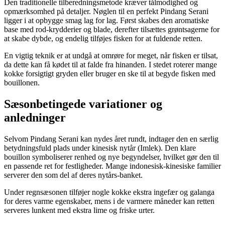
Den traditionelle tilberedningsmetode kræver tålmodighed og
opmærksomhed på detaljer. Nøglen til en perfekt Pindang Serani
ligger i at opbygge smag lag for lag. Først skabes den aromatiske
base med rod-krydderier og blade, derefter tilsættes grøntsagerne for
at skabe dybde, og endelig tilføjes fisken for at fuldende retten.
En vigtig teknik er at undgå at omrøre for meget, når fisken er tilsat,
da dette kan få kødet til at falde fra hinanden. I stedet roterer mange
kokke forsigtigt gryden eller bruger en ske til at begyde fisken med
bouillonen.
Sæsonbetingede variationer og
anledninger
Selvom Pindang Serani kan nydes året rundt, indtager den en særlig
betydningsfuld plads under kinesisk nytår (Imlek). Den klare
bouillon symboliserer renhed og nye begyndelser, hvilket gør den til
en passende ret for festligheder. Mange indonesisk-kinesiske familier
serverer den som del af deres nytårs-banket.
Under regnsæsonen tilføjer nogle kokke ekstra ingefær og galanga
for deres varme egenskaber, mens i de varmere måneder kan retten
serveres lunkent med ekstra lime og friske urter.