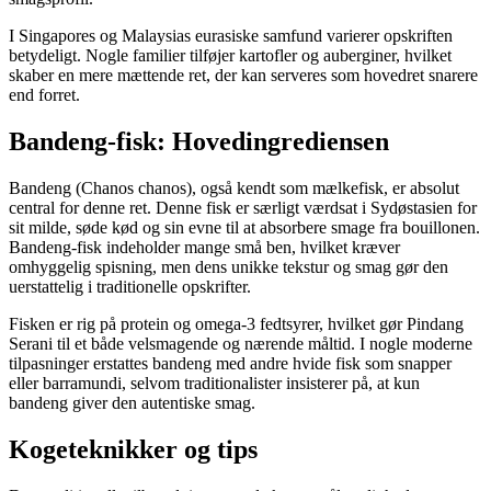
I Singapores og Malaysias eurasiske samfund varierer opskriften
betydeligt. Nogle familier tilføjer kartofler og auberginer, hvilket
skaber en mere mættende ret, der kan serveres som hovedret snarere
end forret.
Bandeng-fisk: Hovedingrediensen
Bandeng (Chanos chanos), også kendt som mælkefisk, er absolut
central for denne ret. Denne fisk er særligt værdsat i Sydøstasien for
sit milde, søde kød og sin evne til at absorbere smage fra bouillonen.
Bandeng-fisk indeholder mange små ben, hvilket kræver
omhyggelig spisning, men dens unikke tekstur og smag gør den
uerstattelig i traditionelle opskrifter.
Fisken er rig på protein og omega-3 fedtsyrer, hvilket gør Pindang
Serani til et både velsmagende og nærende måltid. I nogle moderne
tilpasninger erstattes bandeng med andre hvide fisk som snapper
eller barramundi, selvom traditionalister insisterer på, at kun
bandeng giver den autentiske smag.
Kogeteknikker og tips