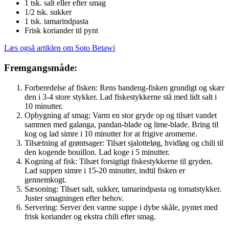
1 tsk. salt eller efter smag
1/2 tsk. sukker
1 tsk. tamarindpasta
Frisk koriander til pynt
Læs også artiklen om Soto Betawi
Fremgangsmåde:
Forberedelse af fisken: Rens bandeng-fisken grundigt og skær
den i 3-4 store stykker. Lad fiskestykkerne stå med lidt salt i
10 minutter.
Opbygning af smag: Varm en stor gryde op og tilsæt vandet
sammen med galanga, pandan-blade og lime-blade. Bring til
kog og lad simre i 10 minutter for at frigive aromerne.
Tilsætning af grøntsager: Tilsæt sjalotteløg, hvidløg og chili til
den kogende bouillon. Lad koge i 5 minutter.
Kogning af fisk: Tilsæt forsigtigt fiskestykkerne til gryden.
Lad suppen simre i 15-20 minutter, indtil fisken er
gennemkogt.
Sæsoning: Tilsæt salt, sukker, tamarindpasta og tomatstykker.
Juster smagningen efter behov.
Servering: Server den varme suppe i dybe skåle, pyntet med
frisk koriander og ekstra chili efter smag.