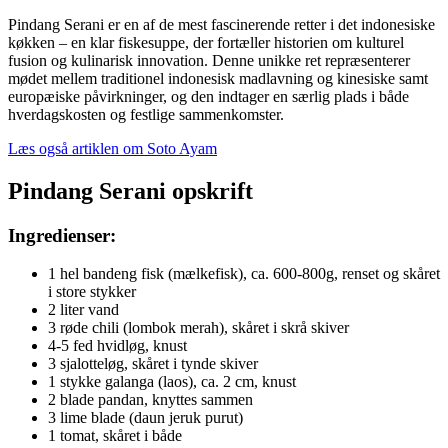
Pindang Serani er en af de mest fascinerende retter i det indonesiske
køkken – en klar fiskesuppe, der fortæller historien om kulturel
fusion og kulinarisk innovation. Denne unikke ret repræsenterer
mødet mellem traditionel indonesisk madlavning og kinesiske samt
europæiske påvirkninger, og den indtager en særlig plads i både
hverdagskosten og festlige sammenkomster.
Læs også artiklen om Soto Ayam
Pindang Serani opskrift
Ingredienser:
1 hel bandeng fisk (mælkefisk), ca. 600-800g, renset og skåret
i store stykker
2 liter vand
3 røde chili (lombok merah), skåret i skrå skiver
4-5 fed hvidløg, knust
3 sjalotteløg, skåret i tynde skiver
1 stykke galanga (laos), ca. 2 cm, knust
2 blade pandan, knyttes sammen
3 lime blade (daun jeruk purut)
1 tomat, skåret i både