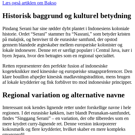
Læs også artiklen om Bakso
Historisk baggrund og kulturel betydning
Pindang Serani har sine rødder dybt plantet i Indonesiens koloniale
historie. Ordet “Serani” stammer fra “Nasrani,” som betyder kristen
på malajisk, og henviser til de eurasiske samfund, der opstod
gennem blandede ægteskaber mellem europæiske kolonister og
lokale indonesere. Denne ret er særligt populær i Central Java, især i
byen Jepara, hvor den betragtes som en regional specialitet.
Retten repræsenterer den perfekte fusion af indonesiske
kogeteknikker med kinesiske og europæiske smagspræferencer. Den
klare bouillon afspejler kinesisk madlavningstradition, mens brugen
af lokale krydderier og fisk forbliver tro mod indonesiske principper.
Regional variation og alternative navne
Interessant nok kendes lignende retter under forskellige navne i hele
regionen. I det eurasiske køkken, især blandt Peranakan-samfundet,
findes “Singgang Serani” – en variation, der ofte tilberedes som en
mere krydret curry-lignende ret. Denne version inkorporerer
kokosmælk og flere krydderier, hvilket skaber en mere kompleks
smagsprofil.