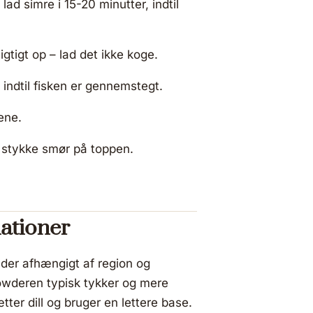
lad simre i 15-20 minutter, indtil
tigt op – lad det ikke koge.
, indtil fisken er gennemstegt.
ene.
t stykke smør på toppen.
ationer
der afhængigt af region og
owderen typisk tykker og mere
ter dill og bruger en lettere base.