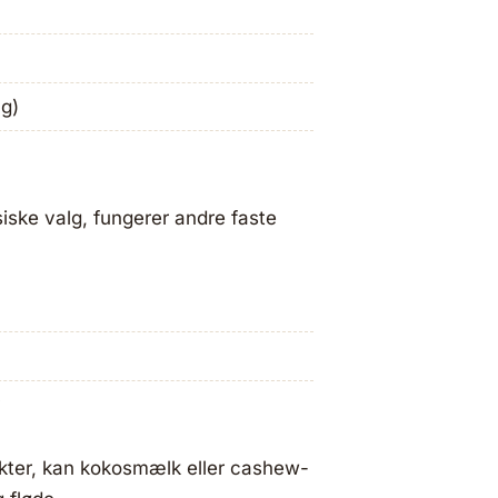
ng)
siske valg, fungerer andre faste
v
ukter, kan kokosmælk eller cashew-