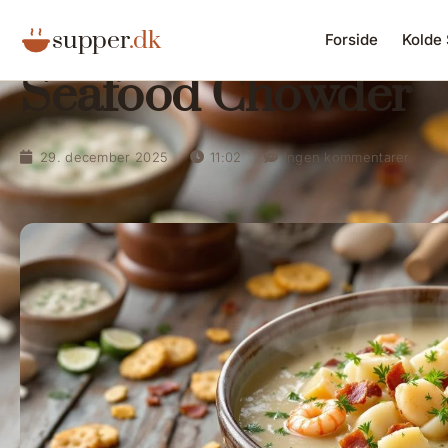
supper
.dk
Forside
Kolde
Seafood Chowder
29. december 2025
11:02
Ingen kommentarer