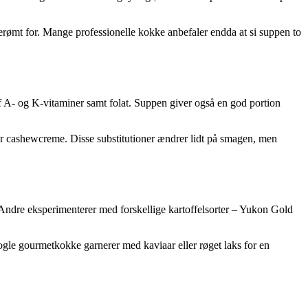
 berømt for. Mange professionelle kokke anbefaler endda at si suppen to
f A- og K-vitaminer samt folat. Suppen giver også en god portion
ler cashewcreme. Disse substitutioner ændrer lidt på smagen, men
et. Andre eksperimenterer med forskellige kartoffelsorter – Yukon Gold
ogle gourmetkokke garnerer med kaviaar eller røget laks for en