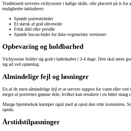
Traditionelt serveres vichyssoise i kølige skåle, ofte placeret på is f
muligheder inkluderer:
Sprøde porrestrrimler
Et stænk af god olivenolie
Frisk dild eller persille
Sprøde bacon-bider for ikke-vegetariske versioner
Opbevaring og holdbarhed
Vichyssoise holder sig godt i køleskabet i 3-4 dage. Den skal røres g
sig ad ved optøning.
Almindelige fejl og løsninger
En af de mest almindelige fejl er at servere suppen for varm eller ved 
meget af porrernes grønne dele, hvilket kan resultere i en bitter smag 
Mange hjemmekok kæmper også med at opnå den rette konsistens. Suppen
opnås.
Årstidstilpasninger