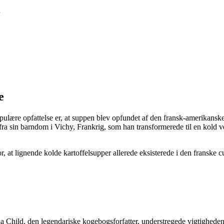
e
pulære opfattelse er, at suppen blev opfundet af den fransk-amerikansk
e fra sin barndom i Vichy, Frankrig, som han transformerede til en kol
, at lignende kolde kartoffelsupper allerede eksisterede i den franske c
 Child, den legendariske kogebogsforfatter, understregede vigtigheden 