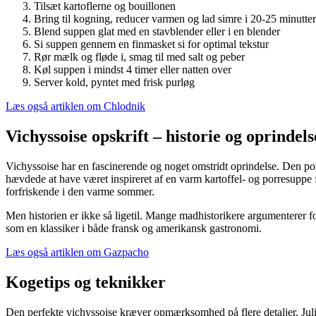
Tilsæt kartoflerne og bouillonen
Bring til kogning, reducer varmen og lad simre i 20-25 minutter
Blend suppen glat med en stavblender eller i en blender
Si suppen gennem en finmasket si for optimal tekstur
Rør mælk og fløde i, smag til med salt og peber
Køl suppen i mindst 4 timer eller natten over
Server kold, pyntet med frisk purløg
Læs også artiklen om Chlodnik
Vichyssoise opskrift – historie og oprindels
Vichyssoise har en fascinerende og noget omstridt oprindelse. Den po
hævdede at have været inspireret af en varm kartoffel- og porresupp
forfriskende i den varme sommer.
Men historien er ikke så ligetil. Mange madhistorikere argumenterer for
som en klassiker i både fransk og amerikansk gastronomi.
Læs også artiklen om Gazpacho
Kogetips og teknikker
Den perfekte vichyssoise kræver opmærksomhed på flere detaljer. Julia