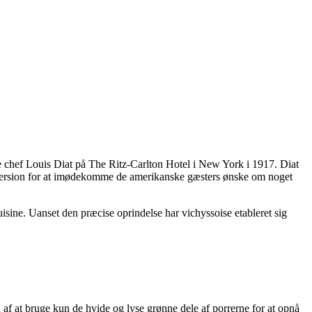
e chef Louis Diat på The Ritz-Carlton Hotel i New York i 1917. Diat
d version for at imødekomme de amerikanske gæsters ønske om noget
uisine. Uanset den præcise oprindelse har vichyssoise etableret sig
af at bruge kun de hvide og lyse grønne dele af porrerne for at opnå