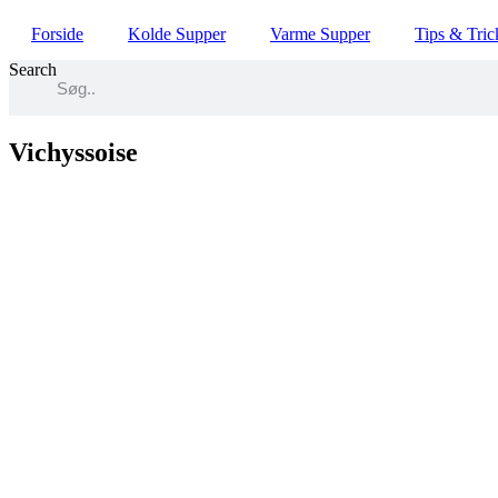
Skip
Forside
Kolde Supper
Varme Supper
Tips & Tric
to
content
Search
Vichyssoise