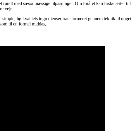
t rundt med sæsonmæssige tilpasninger. Om foråret kan friske ærter ti
e vejr.
 simple, højkvalitets ingredienser transformeret gennem teknik til noge
j som til en formel middag.