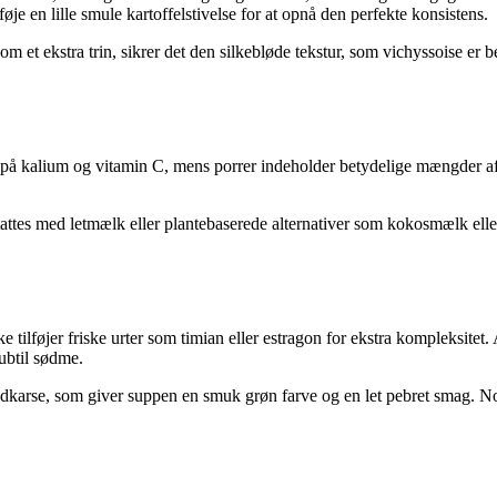
je en lille smule kartoffelstivelse for at opnå den perfekte konsistens.
om et ekstra trin, sikrer det den silkebløde tekstur, som vichyssoise er
ge på kalium og vitamin C, mens porrer indeholder betydelige mængder a
stattes med letmælk eller plantebaserede alternativer som kokosmælk el
ke tilføjer friske urter som timian eller estragon for ekstra kompleksit
subtil sødme.
andkarse, som giver suppen en smuk grøn farve og en let pebret smag. N