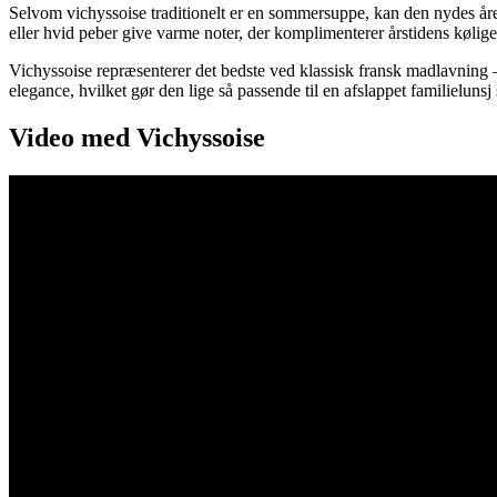
Selvom vichyssoise traditionelt er en sommersuppe, kan den nydes åre
eller hvid peber give varme noter, der komplimenterer årstidens køliger
Vichyssoise repræsenterer det bedste ved klassisk fransk madlavning –
elegance, hvilket gør den lige så passende til en afslappet familieluns
Video med Vichyssoise