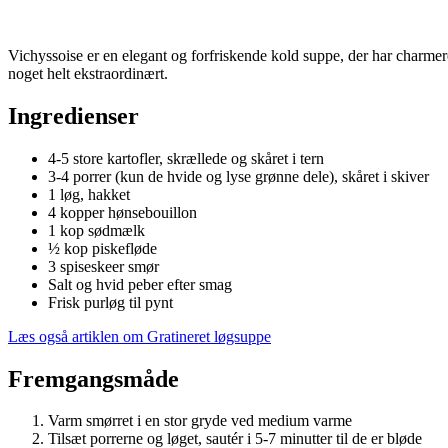
Vichyssoise er en elegant og forfriskende kold suppe, der har charmer
noget helt ekstraordinært.
Ingredienser
4-5 store kartofler, skrællede og skåret i tern
3-4 porrer (kun de hvide og lyse grønne dele), skåret i skiver
1 løg, hakket
4 kopper hønsebouillon
1 kop sødmælk
½ kop piskefløde
3 spiseskeer smør
Salt og hvid peber efter smag
Frisk purløg til pynt
Læs også artiklen om Gratineret løgsuppe
Fremgangsmåde
Varm smørret i en stor gryde ved medium varme
Tilsæt porrerne og løget, sautér i 5-7 minutter til de er bløde