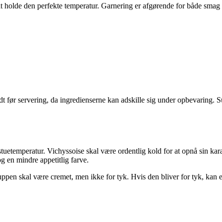
or at holde den perfekte temperatur. Garnering er afgørende for både sma
odt før servering, da ingredienserne kan adskille sig under opbevaring.
stuetemperatur. Vichyssoise skal være ordentlig kold for at opnå sin kara
og en mindre appetitlig farve.
 skal være cremet, men ikke for tyk. Hvis den bliver for tyk, kan ekst