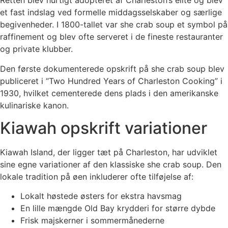
Retten blev hurtigt adopteret af Charleston’s elite og blev
et fast indslag ved formelle middagsselskaber og særlige
begivenheder. I 1800-tallet var she crab soup et symbol på
raffinement og blev ofte serveret i de fineste restauranter
og private klubber.
Den første dokumenterede opskrift på she crab soup blev
publiceret i “Two Hundred Years of Charleston Cooking” i
1930, hvilket cementerede dens plads i den amerikanske
kulinariske kanon.
Kiawah opskrift variationer
Kiawah Island, der ligger tæt på Charleston, har udviklet
sine egne variationer af den klassiske she crab soup. Den
lokale tradition på øen inkluderer ofte tilføjelse af:
Lokalt høstede østers for ekstra havsmag
En lille mængde Old Bay krydderi for større dybde
Frisk majskerner i sommermånederne