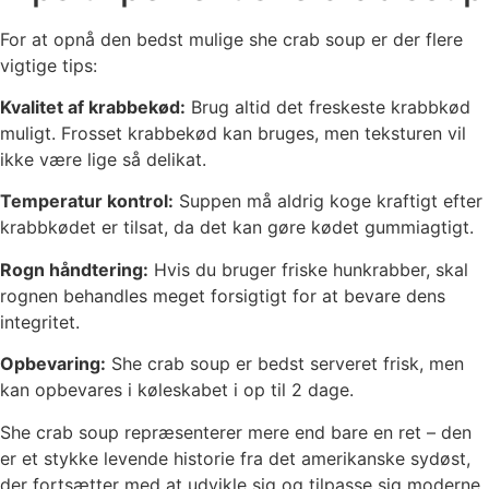
For at opnå den bedst mulige she crab soup er der flere
vigtige tips:
Kvalitet af krabbekød:
Brug altid det freskeste krabbkød
muligt. Frosset krabbekød kan bruges, men teksturen vil
ikke være lige så delikat.
Temperatur kontrol:
Suppen må aldrig koge kraftigt efter
krabbkødet er tilsat, da det kan gøre kødet gummiagtigt.
Rogn håndtering:
Hvis du bruger friske hunkrabber, skal
rognen behandles meget forsigtigt for at bevare dens
integritet.
Opbevaring:
She crab soup er bedst serveret frisk, men
kan opbevares i køleskabet i op til 2 dage.
She crab soup repræsenterer mere end bare en ret – den
er et stykke levende historie fra det amerikanske sydøst,
der fortsætter med at udvikle sig og tilpasse sig moderne