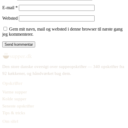
E-mail
*
Websted
Gem mit navn, mail og websted i denne browser til næste gang
jeg kommenterer.
supper.dk
Den store danske oversigt over suppeopskrifter — 340 opskrifter fra
92 køkkener, og håndværket bag dem.
Opskrifter
Varme supper
Kolde supper
Seneste opskrifter
Tips & tricks
Om sitet