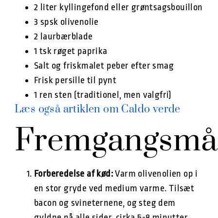
2 liter kyllingefond eller grøntsagsbouillon
3 spsk olivenolie
2 laurbærblade
1 tsk røget paprika
Salt og friskmalet peber efter smag
Frisk persille til pynt
1 ren sten (traditionel, men valgfri)
Læs også artiklen om Caldo verde
Fremgangsmå
Forberedelse af kød:
Varm olivenolien op i
en stor gryde ved medium varme. Tilsæt
bacon og svineternene, og steg dem
gyldne på alle sider, cirka 5-8 minutter.