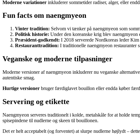
Moderne variationer
inkluderer sommetider radiser, alger, eller endd
Fun facts om naengmyeon
Vinter tradition:
Selvom vi tænker på naengmyeon som sommerre
Politisk historie:
Under den koreanske krig blev naengmyeon et 
Præsident-godkendt:
I 2018 serverede Nordkoreas leder Kim 
Restauranttradition:
I traditionelle naengmyeon restauranter s
Veganske og moderne tilpasninger
Moderne versioner af naengmyeon inkluderer nu veganske alternativer
autentiske smag.
Hurtige versioner
bruger færdiglavet bouillon eller endda køber fær
Servering og etikette
Naengmyeon serveres traditionelt i kolde, metalskåle for at holde te
spisepindene til nudlerne og skeen til bouillonen.
Det er helt acceptabelt (og forventet) at slurpe nudlerne højlydt – de