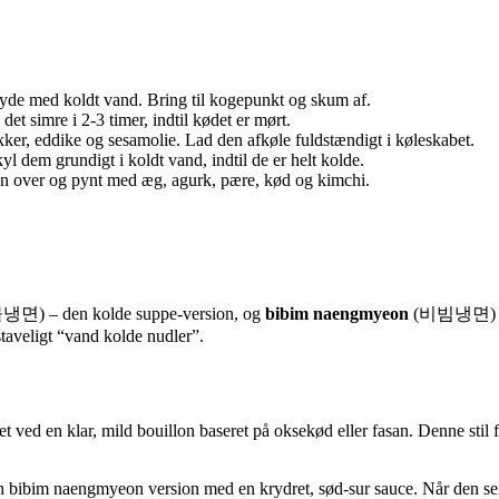
yde med koldt vand. Bring til kogepunkt og skum af.
det simre i 2-3 timer, indtil kødet er mørt.
kker, eddike og sesamolie. Lad den afkøle fuldstændigt i køleskabet.
 dem grundigt i koldt vand, indtil de er helt kolde.
on over og pynt med æg, agurk, pære, kød og kimchi.
냉면) – den kolde suppe-version, og
bibim naengmyeon
(비빔냉면) – en
staveligt “vand kolde nudler”.
d en klar, mild bouillon baseret på oksekød eller fasan. Denne stil f
n bibim naengmyeon version med en krydret, sød-sur sauce. Når den s