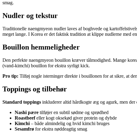
smag.
Nudler og tekstur
Traditionelle naengmyeon nudler laves af boghvede og kartoffelstivels
meget lange. I Korea er det faktisk tradition at klippe nudlerne med e
Bouillon hemmeligheder
Den perfekte naengmyeon bouillon kræver tålmodighed. Mange koreansk
(vand-kimchi) bouillon for ekstra syrligt kick.
Pro tip:
Tilføj nogle isterninger direkte i bouillonen for at sikre, at de
Toppings og tilbehør
Standard toppings
inkluderer altid hårdkogte æg og agurk, men der 
Nashi pære
tilføjer en subtil sødme og sprødhed
Roastbeef
eller kogt oksekød giver protein og dybde
Kimchi
– både almindelig og hvid kimchi bruges
Sesamfrø
for ekstra nøddeagtig smag