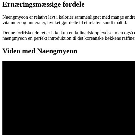
Ernæringsmæssige fordele
Naengmyeon er relativt lavt i kalorier sammenlignet med mange andre ko
vitaminer og mineraler, hvilket gør dette til et relativt sundt måltid.
Denne forfriskende ret er ikke kun en kulinarisk oplevelse, men også e
naengmyeon en perfekt introduktion til det koreanske køkkens raffin
Video med Naengmyeon