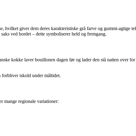
e, hvilket giver dem deres karakteristiske grå farve og gummi-agtige te
n saks ved bordet – dette symboliserer held og fremgang.
e kokke laver bouillonen dagen før og lader den stå natten over for 
n forbliver iskold under måltidet.
er mange regionale variationer: