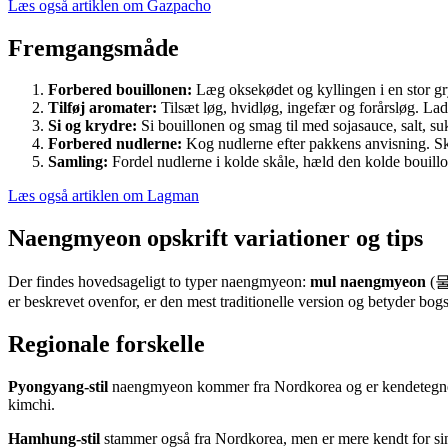
Læs også artiklen om Gazpacho
Fremgangsmåde
Forbered bouillonen:
Læg oksekødet og kyllingen i en stor gr
Tilføj aromater:
Tilsæt løg, hvidløg, ingefær og forårsløg. Lad 
Si og krydre:
Si bouillonen og smag til med sojasauce, salt, su
Forbered nudlerne:
Kog nudlerne efter pakkens anvisning. Skyl
Samling:
Fordel nudlerne i kolde skåle, hæld den kolde bouill
Læs også artiklen om Lagman
Naengmyeon opskrift variationer og tips
Der findes hovedsageligt to typer naengmyeon:
mul naengmyeon
(물
er beskrevet ovenfor, er den mest traditionelle version og betyder bog
Regionale forskelle
Pyongyang-stil
naengmyeon kommer fra Nordkorea og er kendetegnet ve
kimchi.
Hamhung-stil
stammer også fra Nordkorea, men er mere kendt for si