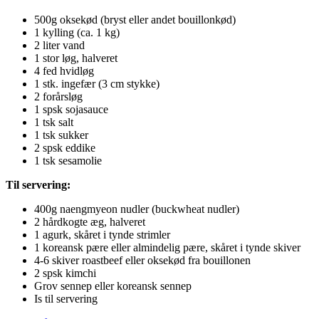
500g oksekød (bryst eller andet bouillonkød)
1 kylling (ca. 1 kg)
2 liter vand
1 stor løg, halveret
4 fed hvidløg
1 stk. ingefær (3 cm stykke)
2 forårsløg
1 spsk sojasauce
1 tsk salt
1 tsk sukker
2 spsk eddike
1 tsk sesamolie
Til servering:
400g naengmyeon nudler (buckwheat nudler)
2 hårdkogte æg, halveret
1 agurk, skåret i tynde strimler
1 koreansk pære eller almindelig pære, skåret i tynde skiver
4-6 skiver roastbeef eller oksekød fra bouillonen
2 spsk kimchi
Grov sennep eller koreansk sennep
Is til servering