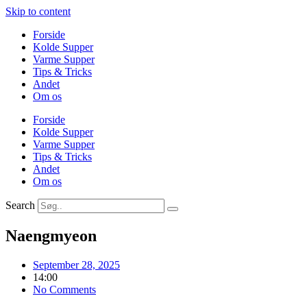
Skip to content
Forside
Kolde Supper
Varme Supper
Tips & Tricks
Andet
Om os
Forside
Kolde Supper
Varme Supper
Tips & Tricks
Andet
Om os
Search
Naengmyeon
September 28, 2025
14:00
No Comments