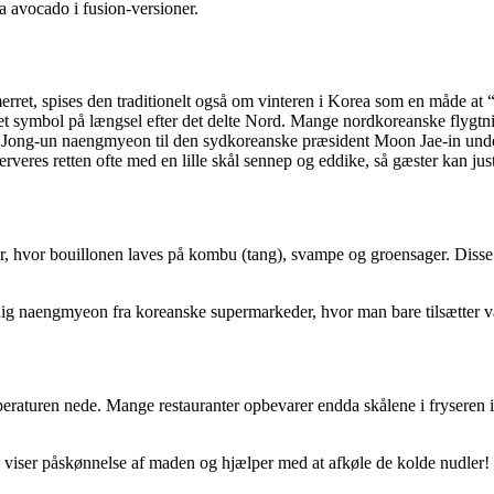
a avocado i fusion-versioner.
t, spises den traditionelt også om vinteren i Korea som en måde at “
symbol på længsel efter det delte Nord. Mange nordkoreanske flygtnin
Jong-un naengmyeon til den sydkoreanske præsident Moon Jae-in under
erveres retten ofte med en lille skål sennep og eddike, så gæster kan ju
, hvor bouillonen laves på kombu (tang), svampe og groensager. Disse 
dig naengmyeon fra koreanske supermarkeder, hvor man bare tilsætter v
mperaturen nede. Mange restauranter opbevarer endda skålene i fryseren 
tte viser påskønnelse af maden og hjælper med at afkøle de kolde nudler!