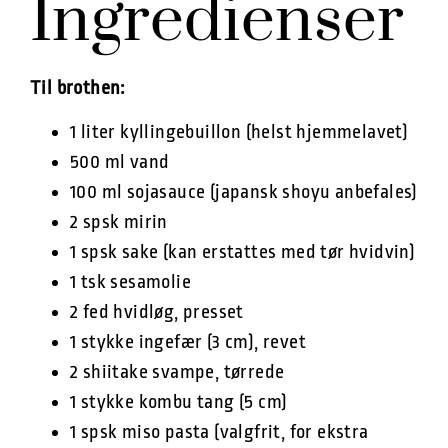
Ingredienser
Til brothen:
1 liter kyllingebuillon (helst hjemmelavet)
500 ml vand
100 ml sojasauce (japansk shoyu anbefales)
2 spsk mirin
1 spsk sake (kan erstattes med tør hvidvin)
1 tsk sesamolie
2 fed hvidløg, presset
1 stykke ingefær (3 cm), revet
2 shiitake svampe, tørrede
1 stykke kombu tang (5 cm)
1 spsk miso pasta (valgfrit, for ekstra