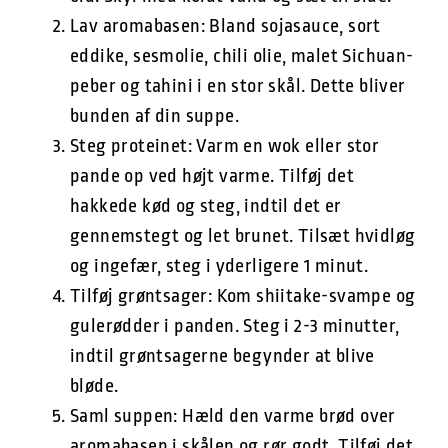
Lav aromabasen: Bland sojasauce, sort
eddike, sesmolie, chili olie, malet Sichuan-
peber og tahini i en stor skål. Dette bliver
bunden af din suppe.
Steg proteinet: Varm en wok eller stor
pande op ved højt varme. Tilføj det
hakkede kød og steg, indtil det er
gennemstegt og let brunet. Tilsæt hvidløg
og ingefær, steg i yderligere 1 minut.
Tilføj grøntsager: Kom shiitake-svampe og
gulerødder i panden. Steg i 2-3 minutter,
indtil grøntsagerne begynder at blive
bløde.
Saml suppen: Hæld den varme brød over
aromabasen i skålen og rør godt. Tilføj det