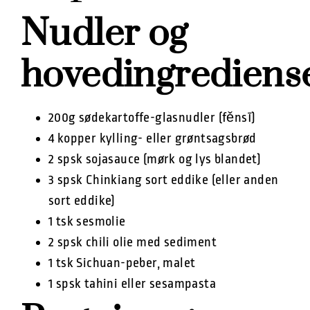
Nudler og
hovedingrediense
200g sødekartoffe-glasnudler (fěnsī)
4 kopper kylling- eller grøntsagsbrød
2 spsk sojasauce (mørk og lys blandet)
3 spsk Chinkiang sort eddike (eller anden
sort eddike)
1 tsk sesmolie
2 spsk chili olie med sediment
1 tsk Sichuan-peber, malet
1 spsk tahini eller sesampasta