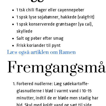
1 tsk chili flager eller cayennepeber
1 spsk lyse sojabønner, hakkede (valgfrit)
1 spsk konserverede grøntsager (ya cai),
skyllede
Salt og peber efter smag
Frisk koriander til pynt
Læs også artiklen om Ramen
Fremgangsmå
Forbered nudlerne: Læg sødekartoffe-
glasnudlerne i blød i varmt vand i 10-15
minutter, indtil de er bløde men stadig har
bid. Skyl med koldt vand og sæt til side.