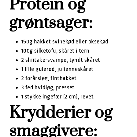
Protein og
grøntsager:
150g hakket svinekød eller oksekød
100g silketofu, skåret i tern
2 shiitake-svampe, tyndt skåret
1 lille gulerod, julienneskåret
2 forårsløg, finthakket
3 fed hvidløg, presset
1 stykke ingefær (2 cm), revet
Krydderier og
smaggivere: