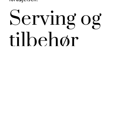
Serving og
tilbehør
Suan La Fen serveres traditionelt som et
komplet måltid, men kan også fungere som
forret eller sen snack. I Kina er det populært at
spise det sent om aftenen efter en aften i byen
– den krydrede, varme suppe menes at være
perfekt til at “rense” systemet.
Populære tilbehør inkluderer:
Syltede grøntsager
: For ekstra syrlighed