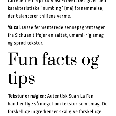
tørrede frø fra prickly ash-træet. Det giver den
karakteristiske “numbing” (má) fornemmelse,
der balancerer chiliens varme.
Ya cai
: Disse fermenterede sennepsgrøntsager
fra Sichuan tilføjer en saltet, umami-rig smag
og sprød tekstur.
Fun facts og
tips
Tekstur er nøglen
: Autentisk Suan La Fen
handler lige så meget om tekstur som smag. De
forskellige ingredienser skal give forskellige