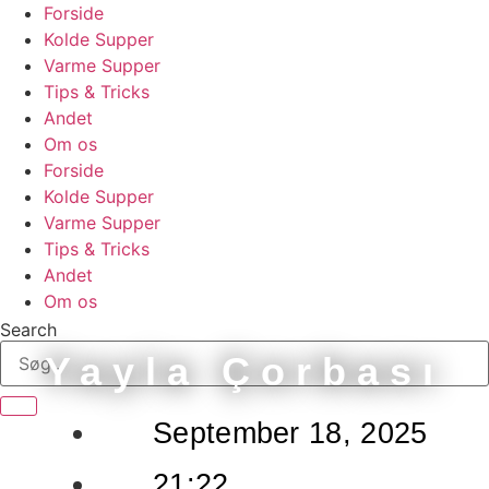
Skip
Forside
to
Kolde Supper
content
Varme Supper
Tips & Tricks
Andet
Om os
Forside
Kolde Supper
Varme Supper
Tips & Tricks
Andet
Om os
Search
Yayla Çorbası
September 18, 2025
21:22