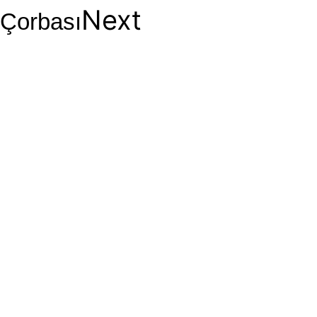
Next
Çorbası
Leave a Reply
Your email address will not be published.
Required
fields are marked
*
Comment
*