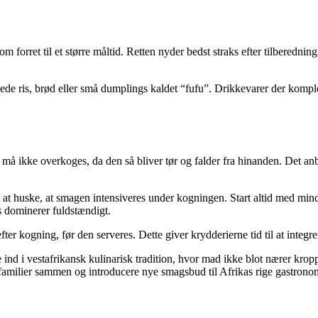
om forret til et større måltid. Retten nyder bedst straks efter tilberedni
de ris, brød eller små dumplings kaldet “fufu”. Drikkevarer der komple
å ikke overkoges, da den så bliver tør og falder fra hinanden. Det anbef
gt at huske, at smagen intensiveres under kogningen. Start altid med m
s dominerer fuldstændigt.
ter kogning, før den serveres. Dette giver krydderierne tid til at integ
ue ind i vestafrikansk kulinarisk tradition, hvor mad ikke blot nærer 
familier sammen og introducere nye smagsbud til Afrikas rige gastrono