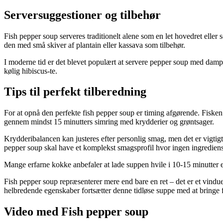
Serversuggestioner og tilbehør
Fish pepper soup serveres traditionelt alene som en let hovedret eller s
den med små skiver af plantain eller kassava som tilbehør.
I moderne tid er det blevet populært at servere pepper soup med dampe
kølig hibiscus-te.
Tips til perfekt tilberedning
For at opnå den perfekte fish pepper soup er timing afgørende. Fisken m
gennem mindst 15 minutters simring med krydderier og grøntsager.
Krydderibalancen kan justeres efter personlig smag, men det er vigti
pepper soup skal have et komplekst smagsprofil hvor ingen ingredien
Mange erfarne kokke anbefaler at lade suppen hvile i 10-15 minutter ef
Fish pepper soup repræsenterer mere end bare en ret – det er et vind
helbredende egenskaber fortsætter denne tidløse suppe med at bringe 
Video med Fish pepper soup