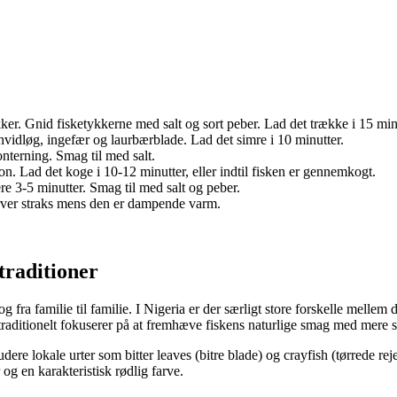
ker. Gnid fisketykkerne med salt og sort peber. Lad det trække i 15 min
 hvidløg, ingefær og laurbærblade. Lad det simre i 10 minutter.
onterning. Smag til med salt.
n. Lad det koge i 10-12 minutter, eller indtil fisken er gennemkogt.
re 3-5 minutter. Smag til med salt og peber.
rver straks mens den er dampende varm.
traditioner
 og fra familie til familie. I Nigeria er der særligt store forskelle mell
traditionelt fokuserer på at fremhæve fiskens naturlige smag med mere su
ere lokale urter som bitter leaves (bitre blade) og crayfish (tørrede re
og en karakteristisk rødlig farve.