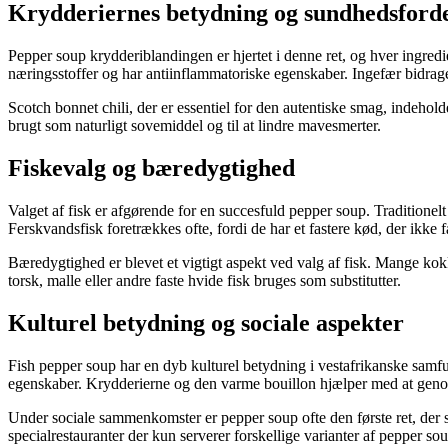
Krydderiernes betydning og sundhedsford
Pepper soup krydderiblandingen er hjertet i denne ret, og hver ingred
næringsstoffer og har antiinflammatoriske egenskaber. Ingefær bidrag
Scotch bonnet chili, der er essentiel for den autentiske smag, indehold
brugt som naturligt sovemiddel og til at lindre mavesmerter.
Fiskevalg og bæredygtighed
Valget af fisk er afgørende for en succesfuld pepper soup. Traditionel
Ferskvandsfisk foretrækkes ofte, fordi de har et fastere kød, der ikke
Bæredygtighed er blevet et vigtigt aspekt ved valg af fisk. Mange kokk
torsk, malle eller andre faste hvide fisk bruges som substitutter.
Kulturel betydning og sociale aspekter
Fish pepper soup har en dyb kulturel betydning i vestafrikanske samfun
egenskaber. Krydderierne og den varme bouillon hjælper med at geno
Under sociale sammenkomster er pepper soup ofte den første ret, der
specialrestauranter der kun serverer forskellige varianter af pepper s