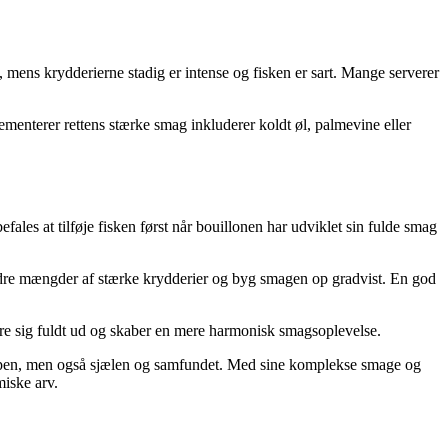
ng, mens krydderierne stadig er intense og fisken er sart. Mange serverer
menterer rettens stærke smag inkluderer koldt øl, palmevine eller
ales at tilføje fisken først når bouillonen har udviklet sin fulde smag
indre mængder af stærke krydderier og byg smagen op gradvist. En god
rere sig fuldt ud og skaber en mere harmonisk smagsoplevelse.
kroppen, men også sjælen og samfundet. Med sine komplekse smage og
miske arv.