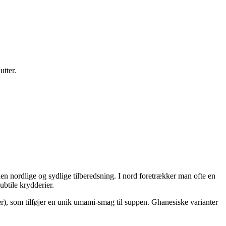
utter.
em den nordlige og sydlige tilberedsning. I nord foretrækker man ofte en
btile krydderier.
jer), som tilføjer en unik umami-smag til suppen. Ghanesiske varianter