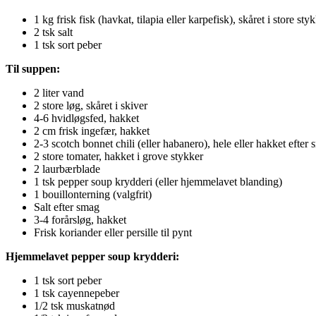
1 kg frisk fisk (havkat, tilapia eller karpefisk), skåret i store sty
2 tsk salt
1 tsk sort peber
Til suppen:
2 liter vand
2 store løg, skåret i skiver
4-6 hvidløgsfed, hakket
2 cm frisk ingefær, hakket
2-3 scotch bonnet chili (eller habanero), hele eller hakket efter
2 store tomater, hakket i grove stykker
2 laurbærblade
1 tsk pepper soup krydderi (eller hjemmelavet blanding)
1 bouillonterning (valgfrit)
Salt efter smag
3-4 forårsløg, hakket
Frisk koriander eller persille til pynt
Hjemmelavet pepper soup krydderi:
1 tsk sort peber
1 tsk cayennepeber
1/2 tsk muskatnød