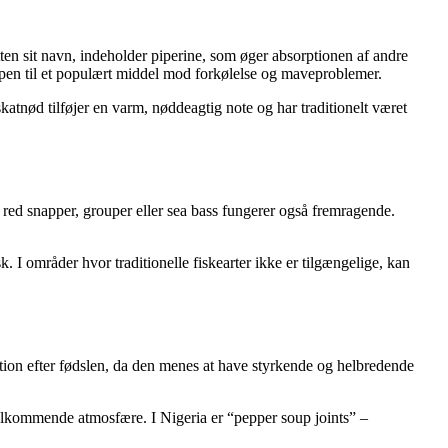
ten sit navn, indeholder piperine, som øger absorptionen af andre
ppen til et populært middel mod forkølelse og maveproblemer.
katnød tilføjer en varm, nøddeagtig note og har traditionelt været
m red snapper, grouper eller sea bass fungerer også fremragende.
. I områder hvor traditionelle fiskearter ikke er tilgængelige, kan
tution efter fødslen, da den menes at have styrkende og helbredende
elkommende atmosfære. I Nigeria er “pepper soup joints” –