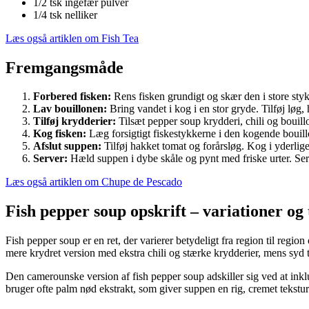
1/2 tsk ingefær pulver
1/4 tsk nelliker
Læs også artiklen om Fish Tea
Fremgangsmåde
Forbered fisken:
Rens fisken grundigt og skær den i store styk
Lav bouillonen:
Bring vandet i kog i en stor gryde. Tilføj løg,
Tilføj krydderier:
Tilsæt pepper soup krydderi, chili og bouill
Kog fisken:
Læg forsigtigt fiskestykkerne i den kogende bouillo
Afslut suppen:
Tilføj hakket tomat og forårsløg. Kog i yderlige
Server:
Hæld suppen i dybe skåle og pynt med friske urter. Se
Læs også artiklen om Chupe de Pescado
Fish pepper soup opskrift – variationer og 
Fish pepper soup er en ret, der varierer betydeligt fra region til region
mere krydret version med ekstra chili og stærke krydderier, mens syd 
Den camerounske version af fish pepper soup adskiller sig ved at inklud
bruger ofte palm nød ekstrakt, som giver suppen en rig, cremet tekstur 