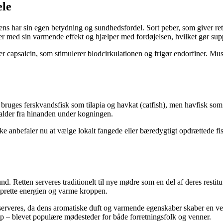
ele
iens har sin egen betydning og sundhedsfordel. Sort peber, som giver ret
er med sin varmende effekt og hjælper med fordøjelsen, hvilket gør su
er capsaicin, som stimulerer blodcirkulationen og frigør endorfiner. Mus
t bruges ferskvandsfisk som tilapia og havkat (catfish), men havfisk so
 falder fra hinanden under kogningen.
e anbefaler nu at vælge lokalt fangede eller bæredygtigt opdrættede fisk
d. Retten serveres traditionelt til nye mødre som en del af deres resti
prette energien og varme kroppen.
 serveres, da dens aromatiske duft og varmende egenskaber skaber en v
oup – blevet populære mødesteder for både forretningsfolk og venner.