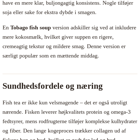
have en mere klar, buljongagtig konsistens. Nogle tilføjer
soja eller sake for ekstra dybde i smagen.
En
Tobago fish soup
version adskiller sig ved at inkludere
mere kokosmælk, hvilket giver suppen en rigere,
cremeagtig tekstur og mildere smag. Denne version er
særligt populær som en mættende middag.
Sundhedsfordele og næring
Fish tea er ikke kun velsmagende – det er også utroligt
nærende. Fisken leverer højkvalitets protein og omega-3
fedtsyrer, mens rodfrugterne tilføjer komplekse kulhydrater
og fiber. Den lange kogeproces trækker collagen ud af
fiskens ben og hud, hvilket er godt for led og hud.