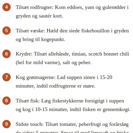
Tilsæt rodfrugter: Kom eddoes, yam og gulerødder i
gryden og sautér kort.
Tilsæt væske: Hæld den siede fiskebouillon i gryden
og bring til kogepunkt.
Krydre: Tilsæt allehånde, timian, scotch bonnet chili
(hel for mild varme), salt og peber.
Kog grøntsagerne: Lad suppen simre i 15-20
minutter, indtil rodfrugterne er møre.
Tilsæt fisk: Læg fiskestykkerne forsigtigt i suppen
og kog i 10-15 minutter, indtil fisken er gennemkogt.
Sidste touch: Tilsæt tomater, peberfrugt og forårsløg
de sidste 5 minutter. Smag til med limesaft og friske