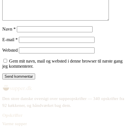
Navn
*
E-mail
*
Websted
Gem mit navn, mail og websted i denne browser til næste gang
jeg kommenterer.
supper.dk
Den store danske oversigt over suppeopskrifter — 340 opskrifter fra
92 køkkener, og håndværket bag dem.
Opskrifter
Varme supper