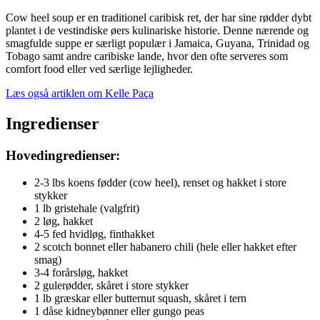
Cow heel soup er en traditionel caribisk ret, der har sine rødder dybt
plantet i de vestindiske øers kulinariske historie. Denne nærende og
smagfulde suppe er særligt populær i Jamaica, Guyana, Trinidad og
Tobago samt andre caribiske lande, hvor den ofte serveres som
comfort food eller ved særlige lejligheder.
Læs også artiklen om Kelle Paça
Ingredienser
Hovedingredienser:
2-3 lbs koens fødder (cow heel), renset og hakket i store
stykker
1 lb gristehale (valgfrit)
2 løg, hakket
4-5 fed hvidløg, finthakket
2 scotch bonnet eller habanero chili (hele eller hakket efter
smag)
3-4 forårsløg, hakket
2 gulerødder, skåret i store stykker
1 lb græskar eller butternut squash, skåret i tern
1 dåse kidneybønner eller gungo peas