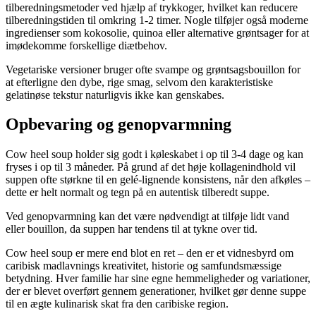
tilberedningsmetoder ved hjælp af trykkoger, hvilket kan reducere
tilberedningstiden til omkring 1-2 timer. Nogle tilføjer også moderne
ingredienser som kokosolie, quinoa eller alternative grøntsager for at
imødekomme forskellige diætbehov.
Vegetariske versioner bruger ofte svampe og grøntsagsbouillon for
at efterligne den dybe, rige smag, selvom den karakteristiske
gelatinøse tekstur naturligvis ikke kan genskabes.
Opbevaring og genopvarmning
Cow heel soup holder sig godt i køleskabet i op til 3-4 dage og kan
fryses i op til 3 måneder. På grund af det høje kollagenindhold vil
suppen ofte størkne til en gelé-lignende konsistens, når den afkøles –
dette er helt normalt og tegn på en autentisk tilberedt suppe.
Ved genopvarmning kan det være nødvendigt at tilføje lidt vand
eller bouillon, da suppen har tendens til at tykne over tid.
Cow heel soup er mere end blot en ret – den er et vidnesbyrd om
caribisk madlavnings kreativitet, historie og samfundsmæssige
betydning. Hver familie har sine egne hemmeligheder og variationer,
der er blevet overført gennem generationer, hvilket gør denne suppe
til en ægte kulinarisk skat fra den caribiske region.