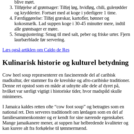
blive mørt.
Tilføjelse af grøntsager: Tilføj løg, hvidløg, chili, gulerødder
og krydderier. Fortsæt med at koge i yderligere 1 time.
Færdiggørelse: Tilføj græskar, kartofler, bønner og
kokosmælk. Lad suppen koge i 30-45 minutter mere, indtil
alle grøntsager er møre.
Smagsjustering: Smag til med salt, peber og friske urter. Fjern
laurbærblade før servering.
Læs også artiklen om Caldo de Res
Kulinarisk historie og kulturel betydning
Cow heel soup repræsenterer en fascinerende del af caribisk
madkultur, der stammer fra de kreolske og afro-caribiske traditioner.
Denne ret opstod som en måde at udnytte alle dele af dyret på,
hvilket var særligt vigtigt i historiske tider, hvor madspild skulle
minimeres.
I Jamaica kaldes retten ofte “cow foot soup” og betragtes som en
national ret. Den serveres traditionelt om lørdagen som en del af
familiesammenkomster og er kendt for sine nærende egenskaber.
Mange jamaikanere mener, at suppen har helbredende kvaliteter og
kan kurere alt fra forkølelse til tømmermænd.