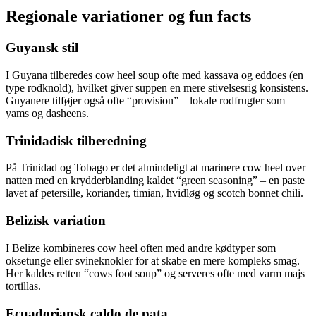
Regionale variationer og fun facts
Guyansk stil
I Guyana tilberedes cow heel soup ofte med kassava og eddoes (en
type rodknold), hvilket giver suppen en mere stivelsesrig konsistens.
Guyanere tilføjer også ofte “provision” – lokale rodfrugter som
yams og dasheens.
Trinidadisk tilberedning
På Trinidad og Tobago er det almindeligt at marinere cow heel over
natten med en krydderblanding kaldet “green seasoning” – en paste
lavet af petersille, koriander, timian, hvidløg og scotch bonnet chili.
Belizisk variation
I Belize kombineres cow heel often med andre kødtyper som
oksetunge eller svineknokler for at skabe en mere kompleks smag.
Her kaldes retten “cows foot soup” og serveres ofte med varm majs
tortillas.
Ecuadoriansk caldo de pata