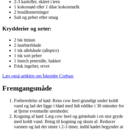
2-3 kartofler, skåret i tern
1 kokosnød eller 1 dåse kokosmælk
2 bouillonterninger
Salt og peber efter smag
Krydderier og urter:
2 tsk timian
2 laurbærblade
1 tsk allehånde (allspice)
1 tsk sort peber
1 bunch petersille, hakket
Frisk ingefær, revet
Læs også artiklen om İşkembe Çorbası
Fremgangsmåde
Forberedelse af kød: Rens cow heel grundigt under koldt
vand og lad det ligge i blød med lidt eddike i 30 minutter for
at fjerne eventuelle urenheder.
Kogning af kød: Læg cow heel og gristehale i en stor gryde
med koldt vand. Bring til kogning og skum af. Reducer
varmen og lad det simre i 2-3 timer, indtil kødet begynder at