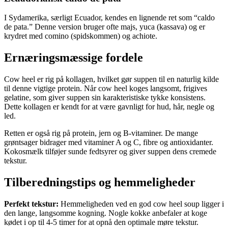
I Sydamerika, særligt Ecuador, kendes en lignende ret som “caldo
de pata.” Denne version bruger ofte majs, yuca (kassava) og er
krydret med comino (spidskommen) og achiote.
Ernæringsmæssige fordele
Cow heel er rig på kollagen, hvilket gør suppen til en naturlig kilde
til denne vigtige protein. Når cow heel koges langsomt, frigives
gelatine, som giver suppen sin karakteristiske tykke konsistens.
Dette kollagen er kendt for at være gavnligt for hud, hår, negle og
led.
Retten er også rig på protein, jern og B-vitaminer. De mange
grøntsager bidrager med vitaminer A og C, fibre og antioxidanter.
Kokosmælk tilføjer sunde fedtsyrer og giver suppen dens cremede
tekstur.
Tilberedningstips og hemmeligheder
Perfekt tekstur:
Hemmeligheden ved en god cow heel soup ligger i
den lange, langsomme kogning. Nogle kokke anbefaler at koge
kødet i op til 4-5 timer for at opnå den optimale møre tekstur.