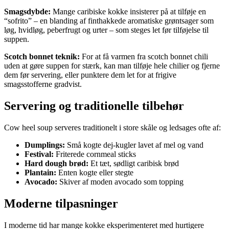
Smagsdybde:
Mange caribiske kokke insisterer på at tilføje en
“sofrito” – en blanding af finthakkede aromatiske grøntsager som
løg, hvidløg, peberfrugt og urter – som steges let før tilføjelse til
suppen.
Scotch bonnet teknik:
For at få varmen fra scotch bonnet chili
uden at gøre suppen for stærk, kan man tilføje hele chilier og fjerne
dem før servering, eller punktere dem let for at frigive
smagsstofferne gradvist.
Servering og traditionelle tilbehør
Cow heel soup serveres traditionelt i store skåle og ledsages ofte af:
Dumplings:
Små kogte dej-kugler lavet af mel og vand
Festival:
Friterede cornmeal sticks
Hard dough brød:
Et tæt, sødligt caribisk brød
Plantain:
Enten kogte eller stegte
Avocado:
Skiver af moden avocado som topping
Moderne tilpasninger
I moderne tid har mange kokke eksperimenteret med hurtigere