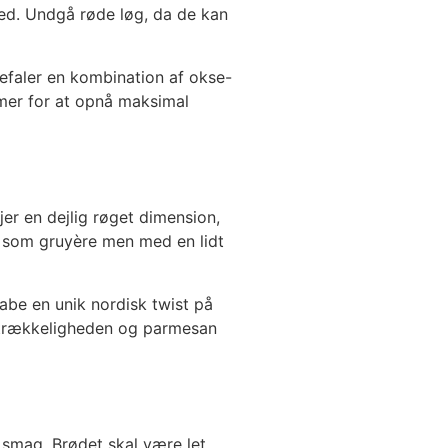
hed. Undgå røde løg, da de kan
efaler en kombination af okse-
imer for at opnå maksimal
jer en dejlig røget dimension,
t som gruyère men med en lidt
be en unik nordisk twist på
r strækkeligheden og parmesan
 smag. Brødet skal være let