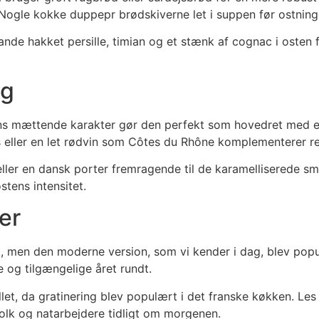
. Nogle kokke duppepr brødskiverne let i suppen før ostning
nde hakket persille, timian og et stænk af cognac i osten fø
ag
ens mættende karakter gør den perfekt som hovedret med e
is eller en let rødvin som Côtes du Rhône komplementerer r
eller en dansk porter fremragende til de karamelliserede s
tens intensitet.
er
t, men den moderne version, som vi kender i dag, blev populæ
e og tilgængelige året rundt.
allet, da gratinering blev populært i det franske køkken. Les
olk og natarbejdere tidligt om morgenen.