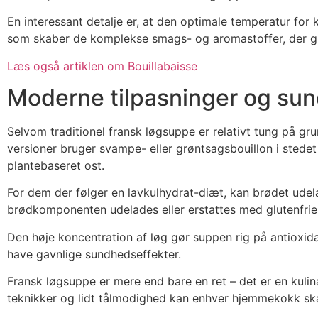
En interessant detalje er, at den optimale temperatur for
som skaber de komplekse smags- og aromastoffer, der gi
Læs også artiklen om Bouillabaisse
Moderne tilpasninger og su
Selvom traditionel fransk løgsuppe er relativt tung på gru
versioner bruger svampe- eller grøntsagsbouillon i stede
plantebaseret ost.
For dem der følger en lavkulhydrat-diæt, kan brødet udelad
brødkomponenten udelades eller erstattes med glutenfrie 
Den høje koncentration af løg gør suppen rig på antioxida
have gavnlige sundhedseffekter.
Fransk løgsuppe er mere end bare en ret – det er en kulin
teknikker og lidt tålmodighed kan enhver hjemmekokk skab