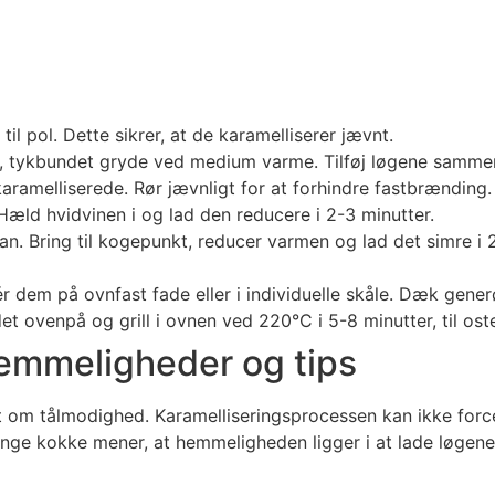
il pol. Dette sikrer, at de karamelliserer jævnt.
r, tykbundet gryde ved medium varme. Tilføj løgene samme
karamelliserede. Rør jævnligt for at forhindre fastbrænding.
 Hæld hvidvinen i og lad den reducere i 2-3 minutter.
ian. Bring til kogepunkt, reducer varmen og lad det simre i
r dem på ovnfast fade eller i individuelle skåle. Dæk gener
t ovenpå og grill i ovnen ved 220°C i 5-8 minutter, til os
hemmeligheder og tips
om tålmodighed. Karamelliseringsprocessen kan ikke forcer
ge kokke mener, at hemmeligheden ligger i at lade løgene 