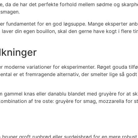
ppe, da de har det perfekte forhold mellem sødme og skarp
i smagen.
 er fundamentet for en god løgsuppe. Mange eksperter anb
laver din egen bouillon, skal den gerne have kogt i flere t
lkninger
er moderne variationer for eksperimenter. Røget gouda tilfø
tal er et fremragende alternativ, der smelter lige så god
 gammel knas eller danablu blandet med gruyère for at ska
n kombination af tre oste: gruyère for smag, mozzarella fo
 bruger groft rugbrød eller surdejsbrød for en mere robust