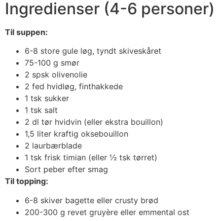
Ingredienser (4-6 personer)
Til suppen:
6-8 store gule løg, tyndt skiveskåret
75-100 g smør
2 spsk olivenolie
2 fed hvidløg, finthakkede
1 tsk sukker
1 tsk salt
2 dl tør hvidvin (eller ekstra bouillon)
1,5 liter kraftig oksebouillon
2 laurbærblade
1 tsk frisk timian (eller ½ tsk tørret)
Sort peber efter smag
Til topping:
6-8 skiver bagette eller crusty brød
200-300 g revet gruyère eller emmental ost