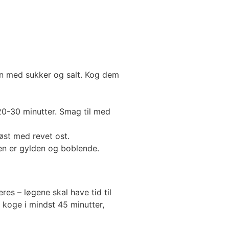
n med sukker og salt. Kog dem
 20-30 minutter. Smag til med
øst med revet ost.
ten er gylden og boblende.
es – løgene skal have tid til
koge i mindst 45 minutter,