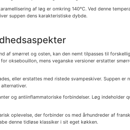
 karamellisering af løg er omkring 140°C. Ved denne tempera
ver suppen dens karakteristiske dybde.
ndhedsaspekter
nd af smørret og osten, kan den nemt tilpasses til forskell
t for oksebouillon, mens veganske versioner erstatter smørr
es, eller erstattes med ristede svampeskiver. Suppen er nat
alternativer.
nter og antiinflammatoriske forbindelser. Løg indeholder qu
arisk oplevelse, der forbinder os med århundreder af frans
e denne tidløse klassiker i sit eget køkken.