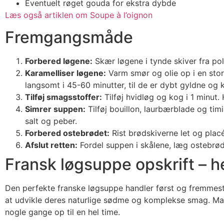
Eventuelt røget gouda for ekstra dybde
Læs også artiklen om Soupe à l’oignon
Fremgangsmåde
Forbered løgene:
Skær løgene i tynde skiver fra pol t
Karamelliser løgene:
Varm smør og olie op i en sto
langsomt i 45-60 minutter, til de er dybt gyldne og 
Tilføj smagsstoffer:
Tilføj hvidløg og kog i 1 minut.
Simrer suppen:
Tilføj bouillon, laurbærblade og tim
salt og peber.
Forbered ostebrødet:
Rist brødskiverne let og placé
Afslut retten:
Fordel suppen i skålene, læg ostebrøde
Fransk løgsuppe opskrift – 
Den perfekte franske løgsuppe handler først og fremmest 
at udvikle deres naturlige sødme og komplekse smag. Man
nogle gange op til en hel time.