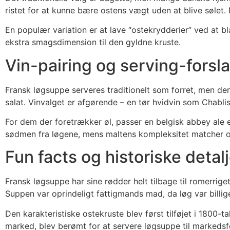
ristet for at kunne bære ostens vægt uden at blive sølet
En populær variation er at lave “ostekrydderier” ved at bla
ekstra smagsdimension til den gyldne kruste.
Vin-pairing og serving-forsl
Fransk løgsuppe serveres traditionelt som forret, men d
salat. Vinvalget er afgørende – en tør hvidvin som Chabl
For dem der foretrækker øl, passer en belgisk abbey ale 
sødmen fra løgene, mens maltens kompleksitet matcher os
Fun facts og historiske detalj
Fransk løgsuppe har sine rødder helt tilbage til romerrige
Suppen var oprindeligt fattigmands mad, da løg var billig
Den karakteristiske ostekruste blev først tilføjet i 1800-t
marked, blev berømt for at servere løgsuppe til markedsf