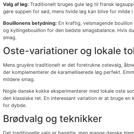
Valg af løg:
Traditionelt bruges gule løg til fransk løgsu
gøre suppen for sød, mens hvide løg kan blive for milde 
Bouillonens betydning:
En kraftig, velsmagende bouillon
og kyllingebouillon for den bedste smagsbalance. Hvis du 
smag.
Oste-variationer og lokale to
Mens gruyère traditionelt er det foretrukne ostevalg, åbn
der komplementerer de karamelliserede løg perfekt. Emmen
mildere smag.
Nogle danske kokke eksperimenterer med lokale oste som
den klassiske ret. En interessant variation er at bruge e
for dybde.
Brødvalg og teknikker
Det traditionelle valg er bagette, men mange danske hjem