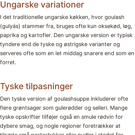
Ungarske variationer
I det traditionelle ungarske køkken, hvor goulash
(gulyás) stammer fra, bruges ofte kun oksekød, løg,
paprika og kartofler. Den ungarske version er typisk
tyndere end de tyske og østrigske varianter og
serveres ofte som en let middag snarere end som en
forret.
Tyske tilpasninger
Den tyske version af goulashsuppe inkluderer ofte
flere grøntsager som gulerødder og selleri. Mange
tyske opskrifter tilføjer også en smule rødvin for
dybere smag, og nogle regioner foretrækker at
tilsæte små pastastykker eller nudler i stedet for