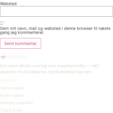
Websted
Gem mit navn, mail og websted i denne browser til næste
gang jeg kommenterer.
supper.dk
Den store danske oversigt over suppeopskrifter — 340
opskrifter fra 92 køkkener, og håndværket bag dem.
Opskrifter
Varme supper
Kolde supper
Seneste opskrifter
Tips & tricks