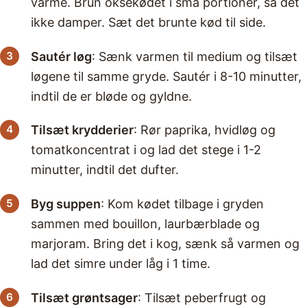
varme. Brun oksekødet i små portioner, så det
ikke damper. Sæt det brunte kød til side.
Sautér løg
: Sænk varmen til medium og tilsæt
løgene til samme gryde. Sautér i 8-10 minutter,
indtil de er bløde og gyldne.
Tilsæt krydderier
: Rør paprika, hvidløg og
tomatkoncentrat i og lad det stege i 1-2
minutter, indtil det dufter.
Byg suppen
: Kom kødet tilbage i gryden
sammen med bouillon, laurbærblade og
marjoram. Bring det i kog, sænk så varmen og
lad det simre under låg i 1 time.
Tilsæt grøntsager
: Tilsæt peberfrugt og