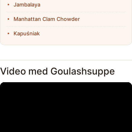
Jambalaya
Manhattan Clam Chowder
Kapuśniak
Video med Goulashsuppe