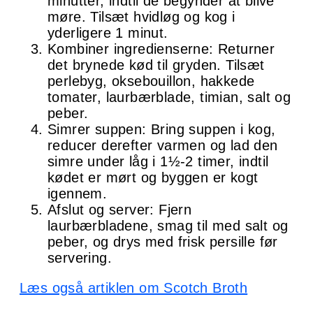
minutter, indtil de begynder at blive
møre. Tilsæt hvidløg og kog i
yderligere 1 minut.
Kombiner ingredienserne: Returner
det brynede kød til gryden. Tilsæt
perlebyg, oksebouillon, hakkede
tomater, laurbærblade, timian, salt og
peber.
Simrer suppen: Bring suppen i kog,
reducer derefter varmen og lad den
simre under låg i 1½-2 timer, indtil
kødet er mørt og byggen er kogt
igennem.
Afslut og server: Fjern
laurbærbladene, smag til med salt og
peber, og drys med frisk persille før
servering.
Læs også artiklen om Scotch Broth