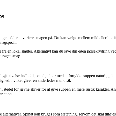
ps
ange måder at variere smagen på. Du kan vælge mellem mild eller hot it
magsprofil.
 fra en lokal slagter. Alternativt kan du lave din egen pølsekrydring ved 
re røget smag.
s højt stivelsesindhold, som hjælper med at fortykke suppen naturligt, 
tighed, hvilket giver en anderledes mundføl.
 stedet for jævne skiver for at give suppen en mere rustik karakter. An
riation.
e alternativer. Spinat kan bruges som erstatning, selvom det skal tilføj