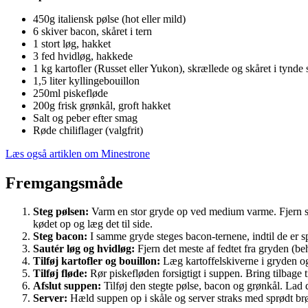
450g italiensk pølse (hot eller mild)
6 skiver bacon, skåret i tern
1 stort løg, hakket
3 fed hvidløg, hakkede
1 kg kartofler (Russet eller Yukon), skrællede og skåret i tynde 
1,5 liter kyllingebouillon
250ml piskefløde
200g frisk grønkål, groft hakket
Salt og peber efter smag
Røde chiliflager (valgfrit)
Læs også artiklen om Minestrone
Fremgangsmåde
Steg pølsen:
Varm en stor gryde op ved medium varme. Fjern skin
kødet op og læg det til side.
Steg bacon:
I samme gryde steges bacon-ternene, indtil de er
Sautér løg og hvidløg:
Fjern det meste af fedtet fra gryden (beh
Tilføj kartofler og bouillon:
Læg kartoffelskiverne i gryden og 
Tilføj fløde:
Rør piskefløden forsigtigt i suppen. Bring tilbage ti
Afslut suppen:
Tilføj den stegte pølse, bacon og grønkål. Lad de
Server:
Hæld suppen op i skåle og server straks med sprødt br