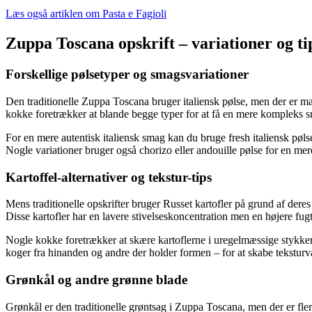
Læs også artiklen om Pasta e Fagioli
Zuppa Toscana opskrift – variationer og ti
Forskellige pølsetyper og smagsvariationer
Den traditionelle Zuppa Toscana bruger italiensk pølse, men der er m
kokke foretrækker at blande begge typer for at få en mere kompleks s
For en mere autentisk italiensk smag kan du bruge fresh italiensk pølse
Nogle variationer bruger også chorizo eller andouille pølse for en me
Kartoffel-alternativer og tekstur-tips
Mens traditionelle opskrifter bruger Russet kartofler på grund af dere
Disse kartofler har en lavere stivelseskoncentration men en højere fug
Nogle kokke foretrækker at skære kartoflerne i uregelmæssige stykker i
koger fra hinanden og andre der holder formen – for at skabe teksturva
Grønkål og andre grønne blade
Grønkål er den traditionelle grøntsag i Zuppa Toscana, men der er fler