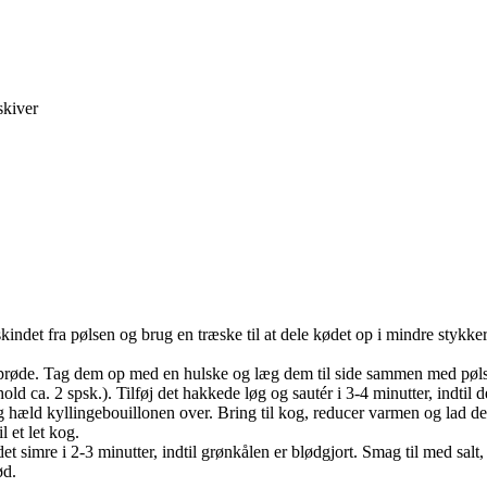
skiver
det fra pølsen og brug en træske til at dele kødet op i mindre stykker.
 sprøde. Tag dem op med en hulske og læg dem til side sammen med pøl
old ca. 2 spsk.). Tilføj det hakkede løg og sautér i 3-4 minutter, indtil d
hæld kyllingebouillonen over. Bring til kog, reducer varmen og lad det 
l et let kog.
t simre i 2-3 minutter, indtil grønkålen er blødgjort. Smag til med salt, 
ød.