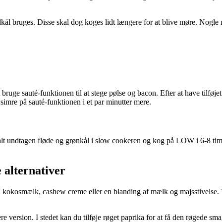
ål bruges. Disse skal dog koges lidt længere for at blive møre. Nogle mod
bruge sauté-funktionen til at stege pølse og bacon. Efter at have tilføje
 simre på sauté-funktionen i et par minutter mere.
lt undtagen fløde og grønkål i slow cookeren og kog på LOW i 6-8 timer
 alternativer
d kokosmælk, cashew creme eller en blanding af mælk og majsstivelse. T
e version. I stedet kan du tilføje røget paprika for at få den røgede s