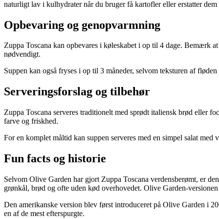
naturligt lav i kulhydrater når du bruger få kartofler eller erstatter d
Opbevaring og genopvarmning
Zuppa Toscana kan opbevares i køleskabet i op til 4 dage. Bemærk at s
nødvendigt.
Suppen kan også fryses i op til 3 måneder, selvom teksturen af fløden k
Serveringsforslag og tilbehør
Zuppa Toscana serveres traditionelt med sprødt italiensk brød eller foca
farve og friskhed.
For en komplet måltid kan suppen serveres med en simpel salat med vina
Fun facts og historie
Selvom Olive Garden har gjort Zuppa Toscana verdensberømt, er den o
grønkål, brød og ofte uden kød overhovedet. Olive Garden-versionen er 
Den amerikanske version blev først introduceret på Olive Garden i 20
en af de mest efterspurgte.