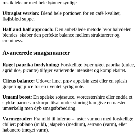
rustik tekstur med hele bønner synlige.
Ultraglat version:
Blend hele portionen for en café-kvalitet,
fløjlsblød suppe.
Half-and-half approach:
Den anbefalede metode hvor halvdelen
blendes, skaber den perfekte balance mellem strukturerer og
creminess.
Avancerede smagsnuancer
Røget paprika fordybning:
Forskellige typer røget paprika (dulce,
agridulce, picante) tilføjer varierende intensitet og kompleksitet.
Citrus balance:
Udover lime, prøv appelsin zest eller en splash
grapefrugt juice for en uventet syrlig note.
Umami boost:
En spelske sojasauce, worcestershire eller endda et
stykke parmesan skorpe tilsat under simring kan give en næsten
umærkelig men dyb smagsforbedring.
Varmegrader:
Fra mild til inferno – juster varmen med forskellige
chilier: poblano (mild), jalapeño (medium), serrano (varm), eller
habanero (meget varm).