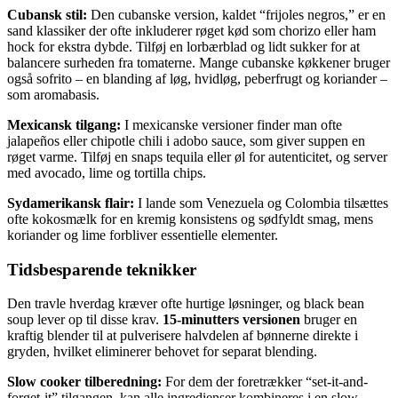
Cubansk stil:
Den cubanske version, kaldet “frijoles negros,” er en
sand klassiker der ofte inkluderer røget kød som chorizo eller ham
hock for ekstra dybde. Tilføj en lorbærblad og lidt sukker for at
balancere surheden fra tomaterne. Mange cubanske køkkener bruger
også sofrito – en blanding af løg, hvidløg, peberfrugt og koriander –
som aromabasis.
Mexicansk tilgang:
I mexicanske versioner finder man ofte
jalapeños eller chipotle chili i adobo sauce, som giver suppen en
røget varme. Tilføj en snaps tequila eller øl for autenticitet, og server
med avocado, lime og tortilla chips.
Sydamerikansk flair:
I lande som Venezuela og Colombia tilsættes
ofte kokosmælk for en kremig konsistens og sødfyldt smag, mens
koriander og lime forbliver essentielle elementer.
Tidsbesparende teknikker
Den travle hverdag kræver ofte hurtige løsninger, og black bean
soup lever op til disse krav.
15-minutters versionen
bruger en
kraftig blender til at pulverisere halvdelen af bønnerne direkte i
gryden, hvilket eliminerer behovet for separat blending.
Slow cooker tilberedning:
For dem der foretrækker “set-it-and-
forget-it” tilgangen, kan alle ingredienser kombineres i en slow