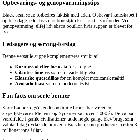
Opbevarings- og genopvarmningstips
Black bean soup forbedres faktisk med tiden. Opbevar i køleskabet i
op til 5 dage, eller frys i portionsstørrelser i op til 3 måneder. Ved
genopvarmning, tilføj lidt ekstra bouillon hvis suppen er blevet for
tyk.
Ledsagere og serving-forslag
Denne versatile suppe komplementeres smukt af:
Kornbread eller focaccia
for at dippe
Cilantro-lime ris
som en hearty tilføjelse
Klassiske quesadillas
for en komplet mexicansk måltid
Avocado toast
som en moderne twist
Fun facts om sorte bønner
Sorte bønner, også kendt som turtle beans, har været en
stapelfødevare i Mellem- og Sydamerika i over 7.000 år. De var så
værdifulde i gamle civilisationer, at de nogle gange blev brugt som
valuta. I dag dyrkes de primært i Brasilien, som producerer næsten 3
millioner tons årligt.