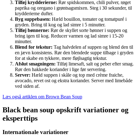
Tilføj krydderierne:
Rør spidskommen, chili pulver, røget
paprika og oregano i grøntsagsmixen. Steg i 30 sekunder, til
krydderierne dufter.
Byg suppebasen:
Hæld bouillon, tomater og tomatpuré i
gryden. Bring til kog og lad simre i 5 minutter.
Tilføj bønnerne:
Rør de skyllet sorte bønner i suppen og
bring igen til kog. Reducer varmen og lad simre i 15-20
minutter.
Blend for tekstur:
Tag halvdelen af suppen og blend den til
en jævn konsistens. Rør den blendede suppe tilbage i gryden
for at skabe en tykkere, mere fløjlsagtig tekstur.
Afslut smagningen:
Tilføj limesaft, salt og peber efter smag.
Rør den hakkede koriander i lige før servering.
Server:
Hæld suppen i skåle og top med crème fraiche,
avocado, revet ost og ekstra koriander. Server med limebåde
ved siden af.
Læs også artiklen om Brown Bean Soup
Black bean soup opskrift variationer og
eksperttips
Internationale variationer