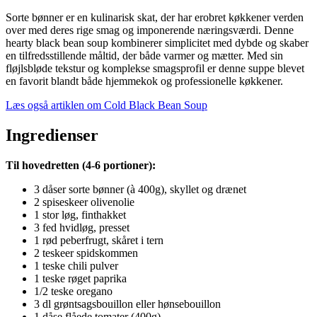
Sorte bønner er en kulinarisk skat, der har erobret køkkener verden
over med deres rige smag og imponerende næringsværdi. Denne
hearty black bean soup kombinerer simplicitet med dybde og skaber
en tilfredsstillende måltid, der både varmer og mætter. Med sin
fløjlsbløde tekstur og komplekse smagsprofil er denne suppe blevet
en favorit blandt både hjemmekok og professionelle køkkener.
Læs også artiklen om Cold Black Bean Soup
Ingredienser
Til hovedretten (4-6 portioner):
3 dåser sorte bønner (à 400g), skyllet og drænet
2 spiseskeer olivenolie
1 stor løg, finthakket
3 fed hvidløg, presset
1 rød peberfrugt, skåret i tern
2 teskeer spidskommen
1 teske chili pulver
1 teske røget paprika
1/2 teske oregano
3 dl grøntsagsbouillon eller hønsebouillon
1 dåse flåede tomater (400g)