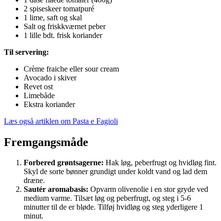
2 spiseskeer tomatpuré
1 lime, saft og skal
Salt og friskkværnet peber
1 lille bdt. frisk koriander
Til servering:
Crème fraiche eller sour cream
Avocado i skiver
Revet ost
Limebåde
Ekstra koriander
Læs også artiklen om Pasta e Fagioli
Fremgangsmåde
Forbered grøntsagerne:
Hak løg, peberfrugt og hvidløg fint.
Skyl de sorte bønner grundigt under koldt vand og lad dem
dræne.
Sautér aromabasis:
Opvarm olivenolie i en stor gryde ved
medium varme. Tilsæt løg og peberfrugt, og steg i 5-6
minutter til de er bløde. Tilføj hvidløg og steg yderligere 1
minut.