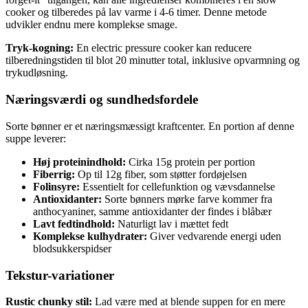
cooker og tilberedes på lav varme i 4-6 timer. Denne metode
udvikler endnu mere komplekse smage.
Tryk-kogning:
En electric pressure cooker kan reducere
tilberedningstiden til blot 20 minutter total, inklusive opvarmning og
trykudløsning.
Næringsværdi og sundhedsfordele
Sorte bønner er et næringsmæssigt kraftcenter. En portion af denne
suppe leverer:
Høj proteinindhold:
Cirka 15g protein per portion
Fiberrig:
Op til 12g fiber, som støtter fordøjelsen
Folinsyre:
Essentielt for cellefunktion og vævsdannelse
Antioxidanter:
Sorte bønners mørke farve kommer fra
anthocyaniner, samme antioxidanter der findes i blåbær
Lavt fedtindhold:
Naturligt lav i mættet fedt
Komplekse kulhydrater:
Giver vedvarende energi uden
blodsukkerspidser
Tekstur-variationer
Rustic chunky stil:
Lad være med at blende suppen for en mere