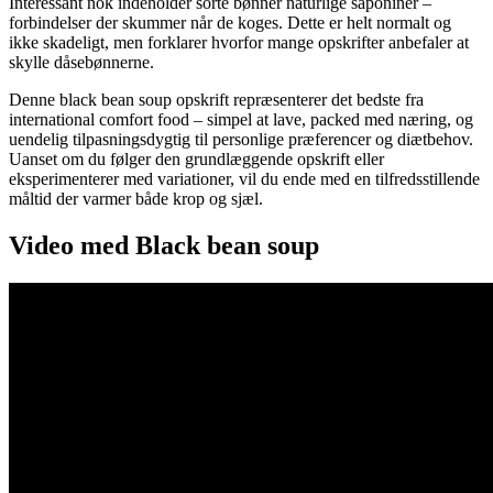
Interessant nok indeholder sorte bønner naturlige saponiner –
forbindelser der skummer når de koges. Dette er helt normalt og
ikke skadeligt, men forklarer hvorfor mange opskrifter anbefaler at
skylle dåsebønnerne.
Denne black bean soup opskrift repræsenterer det bedste fra
international comfort food – simpel at lave, packed med næring, og
uendelig tilpasningsdygtig til personlige præferencer og diætbehov.
Uanset om du følger den grundlæggende opskrift eller
eksperimenterer med variationer, vil du ende med en tilfredsstillende
måltid der varmer både krop og sjæl.
Video med Black bean soup