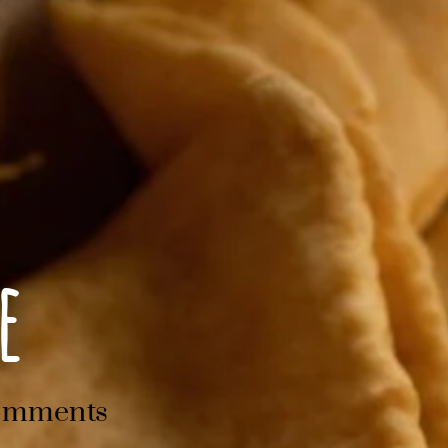
e
omments