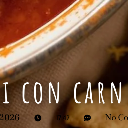
li con carn
 2026
No C
17:42