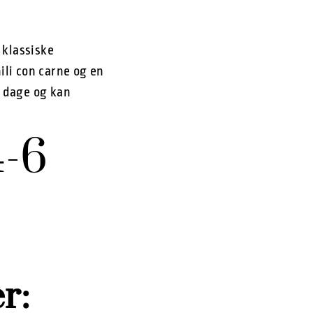
 klassiske
ili con carne og en
e dage og kan
4-6
r: