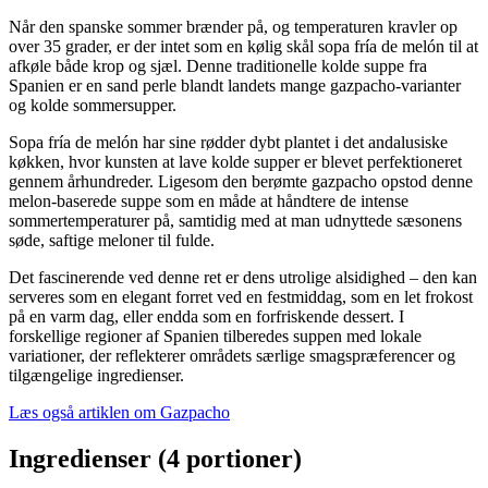
Når den spanske sommer brænder på, og temperaturen kravler op
over 35 grader, er der intet som en kølig skål sopa fría de melón til at
afkøle både krop og sjæl. Denne traditionelle kolde suppe fra
Spanien er en sand perle blandt landets mange gazpacho-varianter
og kolde sommersupper.
Sopa fría de melón har sine rødder dybt plantet i det andalusiske
køkken, hvor kunsten at lave kolde supper er blevet perfektioneret
gennem århundreder. Ligesom den berømte gazpacho opstod denne
melon-baserede suppe som en måde at håndtere de intense
sommertemperaturer på, samtidig med at man udnyttede sæsonens
søde, saftige meloner til fulde.
Det fascinerende ved denne ret er dens utrolige alsidighed – den kan
serveres som en elegant forret ved en festmiddag, som en let frokost
på en varm dag, eller endda som en forfriskende dessert. I
forskellige regioner af Spanien tilberedes suppen med lokale
variationer, der reflekterer områdets særlige smagspræferencer og
tilgængelige ingredienser.
Læs også artiklen om Gazpacho
Ingredienser (4 portioner)