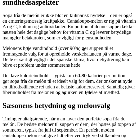
sundhedsaspekter
Sopa fría de melón er ikke blot en kulinarisk nydelse – den er også
en ernæringsmæssig kraftpakke. Cantaloupe-melon er rig på vitamin
A og C, kalium og antioxidanter. En portion af denne suppe dækker
næsten hele det daglige behov for vitamin C og leverer betydelige
mængder betakaroten, som er vigtigt for øjensundheden.
Melonens høje vandindhold (over 90%) gør suppen til et
fremragende valg for at opretholde væskebalancen på varme dage.
Dette er særligt vigtigt i det spanske klima, hvor dehydrering kan
blive et problem under sommerens hede.
Det lave kalorieindhold – typisk kun 60-80 kalorier per portion –
gør sopa fría de melón til et ideelt valg for dem, der ønsker at nyde
en tilfredsstillende ret uden at belaste kaloriereservet. Samtidig giver
fiberindholdet fra melonen og agurken en følelse af mæthed.
Sæsonens betydning og melonvalg
Timing er altafgørende, når man laver den perfekte sopa fría de
melón. De bedste meloner til suppen er dem, der høstes på toppen af
sommeren, typisk fra juli til september. En perfekt moden
cantaloupe-melon skal give lidt efter ved tryk ved stilkenden og