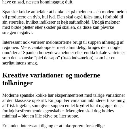
have en sød, næsten honningagtig duft.
Spanske kokke anbefaler at banke let på melonen – en moden melon
vil producere en dyb, hul lyd. Den skal også føles tung i forhold til
sin størrelse, hvilket indikerer et højt saftindhold. Undgå meloner
med bløde pletter eller skader på skallen, da disse kan påvirke
smagen negativt.
Interessant nok varierer melonsorterne brugt til suppen afhængig af
regionen. Mens cantaloupe er mest almindelig, bruges der i nogle
områder af Spanien honeydew-meloner eller endda lokale varieteter
som den spanske “piel de sapo” (frøskinds-melon), som har en
særligt intens smag.
Kreative variationer og moderne
tolkninger
Moderne spanske kokke har eksperimenteret med talrige variationer
af den klassiske opskrift. En populær variation inkluderer tilsætning
af frisk ingefær, som giver suppen en let krydret kant og øger dens
fordøjelsesfremmende egenskaber. Mængden skal dog holdes
minimal – blot en lille skive pr. liter suppe.
En anden interessant tilgang er at inkorporere forskellige