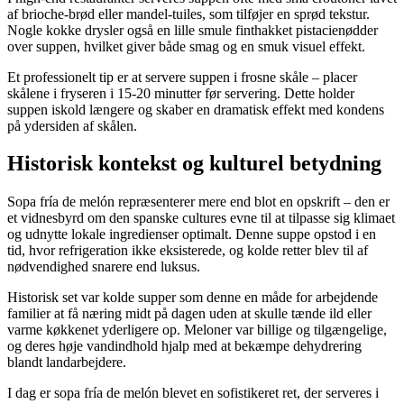
af brioche-brød eller mandel-tuiles, som tilføjer en sprød tekstur.
Nogle kokke drysler også en lille smule finthakket pistacienødder
over suppen, hvilket giver både smag og en smuk visuel effekt.
Et professionelt tip er at servere suppen i frosne skåle – placer
skålene i fryseren i 15-20 minutter før servering. Dette holder
suppen iskold længere og skaber en dramatisk effekt med kondens
på ydersiden af skålen.
Historisk kontekst og kulturel betydning
Sopa fría de melón repræsenterer mere end blot en opskrift – den er
et vidnesbyrd om den spanske cultures evne til at tilpasse sig klimaet
og udnytte lokale ingredienser optimalt. Denne suppe opstod i en
tid, hvor refrigeration ikke eksisterede, og kolde retter blev til af
nødvendighed snarere end luksus.
Historisk set var kolde supper som denne en måde for arbejdende
familier at få næring midt på dagen uden at skulle tænde ild eller
varme køkkenet yderligere op. Meloner var billige og tilgængelige,
og deres høje vandindhold hjalp med at bekæmpe dehydrering
blandt landarbejdere.
I dag er sopa fría de melón blevet en sofistikeret ret, der serveres i