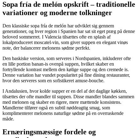
Sopa fría de melón opskrift – traditionelle
variationer og moderne tolkninger
Den klassiske sopa fría de melón har udviklet sig gennem
generationer, og hver region i Spanien har sat sit eget præg på denne
beloved sommerret. I Valencia tilsættes ofte en splash af
lokalproduceret moscatel-vin, som giver suppen en elegant vinøs
note, der balancerer melonens sødme perfekt.
Den baskiske version, som serveres i Nordspanien, inkluderer ofte
en lille portion banan-is ovenpå suppen, hvilket skaber en
fortryllende kontrast mellem den kølige suppe og den cremede is.
Denne variation har vundet popularitet på fine dining restauranter,
hvor den serveres som en sofistikeret amuse-bouche.
I Andalusien, hvor kolde supper er en del af det daglige køkken,
tilsættes der ofte mandler til suppen. Disse mandler blandes sammen
med melonen og skaber en rigere, mere mættende konsistens.
Mandlerne tilfører også en subtil nøddeagtig smag, som
komplimenterer melonens naturlige sødme på en overraskende
måde.
Ernæringsmæssige fordele og