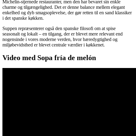
Michelin-stjernede restauranter, men den har bevaret sin enkle
charme og tilgængelighed. Det er denne balance mellem elegant
enkelhed og dyb smagsoplevelse, der gør retten til en sand klassiker
i det spanske køkken.
Suppen repræsenterer også den spanske filosofi om at spise
seasonalt og lokalt – en tilgang, der er blevet mere relevant end
nogensinde i vores moderne verden, hvor bæredygtighed og
miljøbevidsthed er blevet centrale værdier i køkkenet.
Video med Sopa fría de melón