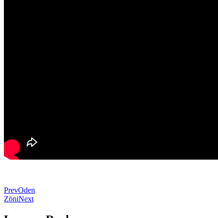
Prev
Oden
Zōni
Next