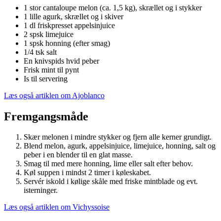
1 stor cantaloupe melon (ca. 1,5 kg), skrællet og i stykker
1 lille agurk, skrællet og i skiver
1 dl friskpresset appelsinjuice
2 spsk limejuice
1 spsk honning (efter smag)
1/4 tsk salt
En knivspids hvid peber
Frisk mint til pynt
Is til servering
Læs også artiklen om Ajoblanco
Fremgangsmåde
Skær melonen i mindre stykker og fjern alle kerner grundigt.
Blend melon, agurk, appelsinjuice, limejuice, honning, salt og
peber i en blender til en glat masse.
Smag til med mere honning, lime eller salt efter behov.
Køl suppen i mindst 2 timer i køleskabet.
Servér iskold i kølige skåle med friske mintblade og evt.
isterninger.
Læs også artiklen om Vichyssoise