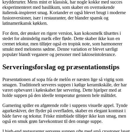
krydderurter. Mens mint er klassisk, har nogle kokke med succes
eksperimenteret med basilikum, som skaber en overraskende
italiensk-inspireret smag. Koriander er også blevet brugt i moderne
fusionversioner, især i restauranter, der blander spansk og
latinamerikansk køkken.
For dem, der ønsker en rigere version, kan kokosmelk tilsættes i
stedet for almindelig mælk eller fløde. Dette skaber ikke kun en
cremet tekstur, men tilføjer også en tropisk note, som harmonerer
smukt med melonens sødme. Denne variation er blevet særligt
populær blandt veganere og personer med laktoseintolerance.
Serveringsforslag og præsentationstips
Præsentationen af sopa fría de melón er næsten lige så vigtig som
smagen. Traditionelt serveres suppen i kølige keramikskåle, der har
været opbevaret i køleskabet før servering. Dette hjælper med at
holde suppen på den ideelle temperatur gennem hele måltidet.
Garnering spiller en afgørende rolle i suppens visuelle appel. Tynde
agurkeskiver, der flyder på overfladen, skaber en elegant kontrast i
både farve og tekstur. Friske mintblade tilføjer ikke kun smag, men
også en smuk grøn farvekontrast til den orange suppe.
I high-end restauranter serveres suppen ofte med små croutoner lavet