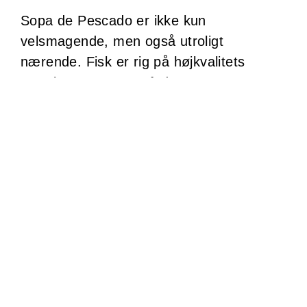
Sopa de Pescado er ikke kun
velsmagende, men også utroligt
nærende. Fisk er rig på højkvalitets
protein og omega-3 fedtsyrer, som er
afgørende for hjernens og hjertets
sundhed. Grøntsagerne bidrager med
vigtige vitaminer, mineraler og fibre.
En portion af denne suppe indeholder
typisk omkring 300-400 kalorier,
afhængigt af hvilke ingredienser der
bruges. Det høje proteinindhold gør
suppen mættende og egnet til dem, der
ønsker at opretholde en sund vægt.